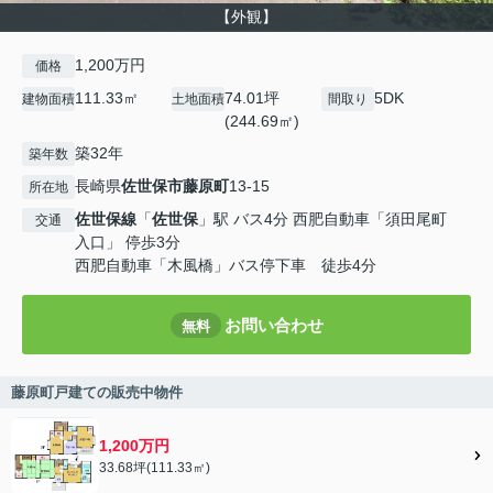
【外観】
1,200万円
価格
111.33㎡
74.01坪
5DK
建物面積
土地面積
間取り
(244.69㎡)
築32年
築年数
長崎県
佐世保市
藤原町
13-15
所在地
佐世保線
「
佐世保
」駅 バス4分 西肥自動車「須田尾町
交通
入口」 停歩3分
西肥自動車「木風橋」バス停下車 徒歩4分
お問い合わせ
無料
藤原町戸建ての販売中物件
1,200万円
33.68坪(111.33㎡)