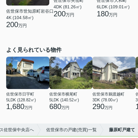
佐世保市矢岳町
佐世保市大和町
4DK (81.26㎡)
6LDK (109.01㎡)
佐世保市世知原町岩谷口
200
180
万円
万円
4K (104.58㎡)
200
万円
よく見られている物件
佐世保市日宇町
佐世保市横尾町
佐世保市鵜渡越町
5LDK (128.82㎡)
5LDK (140.52㎡)
3DK (78.00㎡)
3
1,680
680
290
万円
万円
万円
ス佐世保中央店へ
佐世保市の戸建(売買)一覧
藤原町戸建て