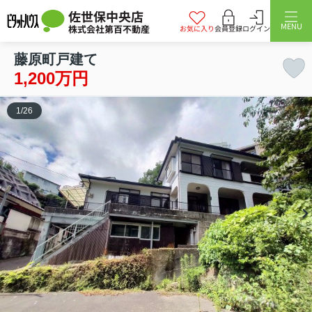
佐世保中央店
MENU
株式会社第百不動産
お気に入り
会員登録
ログイン
藤原町戸建て
1,200万円
1
/
26