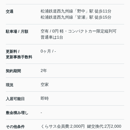
松浦鉄道西九州線
「
野中
」駅 徒歩11分
交通
松浦鉄道西九州線
「
皆瀬
」駅 徒歩15分
空有 / 0円 軽・コンパクトカー限定縦列可
駐車場 / 月額
普通車は1台
0ヶ月 / -
更新料 /
更新事務手数料
2年
契約期間
空家
現況
即時
入居可能日
-
敷金積み増し
くらサス会員費:2,000円 鍵交換代:2万2,000
その他条件