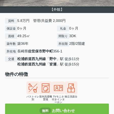
【外観】
5.8万円 管理/共益費 2,000円
賃料
0ヶ月
0ヶ月
保証金
礼金
49.25㎡
3DK
面積
間取り
築36年
2階/2階建
築年数
所在階
長崎県
佐世保市
野中町
356-1
所在地
松浦鉄道西九州線
「
野中
」駅 徒歩11分
交通
松浦鉄道西九州線
「
皆瀬
」駅 徒歩15分
物件の特徴
バストイレ
室内洗濯機
TVモニタ
独立洗面台
別
置場
付きインタ
ーホン
お問い合わせ
無料