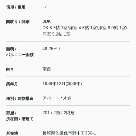
- / -
償却 / 敷引
3DK
間取り / 詳細
DK 6.7帖 1室
/
洋室 4.5帖 1室
/
洋室 6.0帖 1室
/
洋室 5.2帖 1室
49.25㎡ / -
面積 /
バルコニー面積
南西
向き
1989年12月(築36年)
築年月
アパート / 木造
種別 / 建物構造
201 / 2階 / 2階建
部屋 /
所在階 / 階建て
長崎県
佐世保市
野中町
356-1
所在地