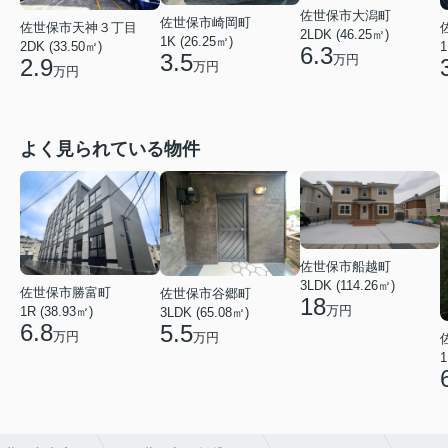
佐世保市大潟町
佐世保市崎岡町
佐世保市天神３丁目
2LDK (46.25㎡)
1K (26.25㎡)
2DK (33.50㎡)
1
6.3
3.5
万円
2.9
万円
万円
よく見られている物件
佐世保市船越町
3LDK (114.26㎡)
佐世保市勝富町
佐世保市谷郷町
18
万円
1R (38.93㎡)
3LDK (65.08㎡)
6.8
5.5
万円
万円
1