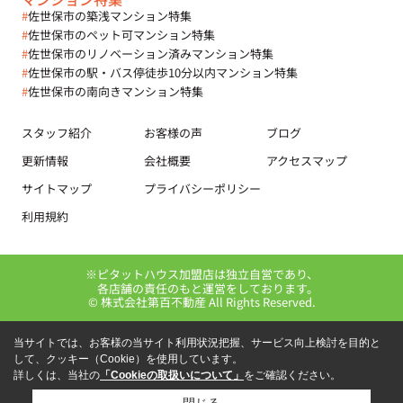
#
佐世保市の築浅マンション特集
#
佐世保市のペット可マンション特集
#
佐世保市のリノベーション済みマンション特集
#
佐世保市の駅・バス停徒歩10分以内マンション特集
#
佐世保市の南向きマンション特集
スタッフ紹介
お客様の声
ブログ
更新情報
会社概要
アクセスマップ
サイトマップ
プライバシーポリシー
利用規約
※ピタットハウス加盟店は独立自営であり、
各店舗の責任のもと運営をしております。
© 株式会社第百不動産 All Rights Reserved.
当サイトでは、お客様の当サイト利用状況把握、サービス向上検討を目的と
して、クッキー（Cookie）を使用しています。
詳しくは、当社の
「Cookieの取扱いについて」
をご確認ください。