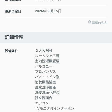
2026年08月15日
更新予定日
情報の見方
詳細情報
２人入居可
設備条件
ルームシェア可
室内洗濯機置場
バルコニー
プロパンガス
バス・トイレ別
追焚機能浴室
温水洗浄便座
洗髪洗面化粧台
独立洗面台
エアコン
TVモニタ付インターホン