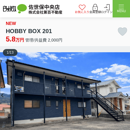
佐世保中央店
MENU
株式会社第百不動産
お気に入り
会員登録
ログイン
NEW
HOBBY BOX 201
5.8
万円
管理/共益費 2,000円
1
/
13