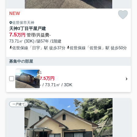
NEW
佐世保市天神
天神3丁目平屋戸建
7.5
万円
管理/共益費-
73.71㎡ (3DK) /築57年 /1階建
佐世保線「日宇」駅 徒歩37分
佐世保線「佐世保」駅 徒歩50分
募集中の部屋
1
7.5万円
- / 73.71㎡ / 3DK
一戸建て