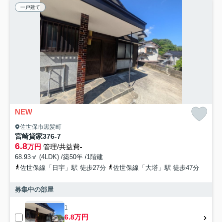
一戸建て
NEW
佐世保市黒髪町
宮崎貸家376-7
6.8
万円
管理/共益費-
68.93㎡ (4LDK) /築50年 /1階建
佐世保線「日宇」駅 徒歩27分
佐世保線「大塔」駅 徒歩47分
募集中の部屋
1
6.8万円