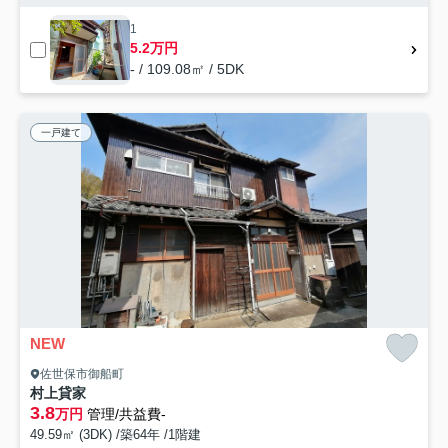
1
5.2万円
- / 109.08㎡ / 5DK
一戸建て
NEW
佐世保市御船町
村上貸家
3.8
万円
管理/共益費-
49.59㎡ (3DK) /築64年 /1階建