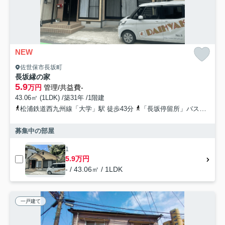
NEW
佐世保市長坂町
長坂縁の家
5.9
万円
管理/共益費-
43.06㎡ (1LDK) /築31年 /1階建
松浦鉄道西九州線「大学」駅 徒歩43分
「長坂停留所」バス停下車 徒歩4分
募集中の部屋
1
5.9万円
- / 43.06㎡ / 1LDK
一戸建て