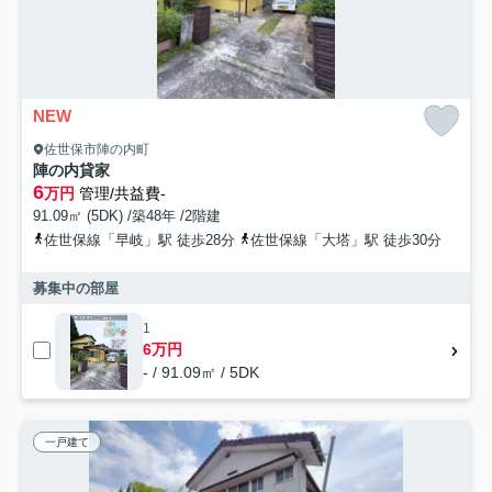
NEW
佐世保市陣の内町
陣の内貸家
6
万円
管理/共益費-
91.09㎡ (5DK) /築48年 /2階建
佐世保線「早岐」駅 徒歩28分
佐世保線「大塔」駅 徒歩30分
募集中の部屋
1
6万円
- / 91.09㎡ / 5DK
一戸建て