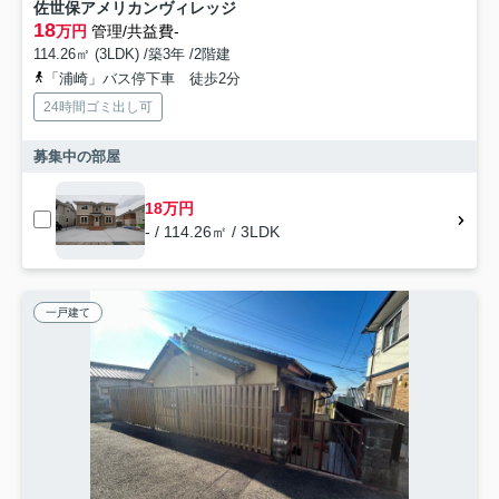
佐世保アメリカンヴィレッジ
18
万円
管理/共益費-
114.26㎡ (3LDK) /築3年 /2階建
「浦崎」バス停下車 徒歩2分
24時間ゴミ出し可
募集中の部屋
18万円
- / 114.26㎡ / 3LDK
一戸建て