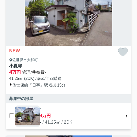
NEW
佐世保市大和町
小夏邸
4
万円
管理/共益費-
41.25㎡ (2DK) /築51年 /2階建
佐世保線「日宇」駅 徒歩15分
募集中の部屋
1
4万円
- / 41.25㎡ / 2DK