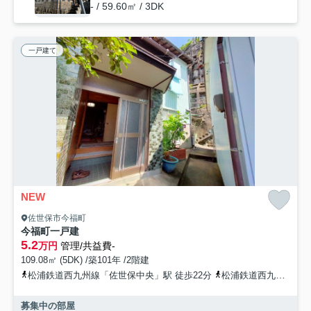
- / 59.60㎡ / 3DK
一戸建て
NEW
佐世保市今福町
今福町一戸建
5.2
万円
管理/共益費-
109.08㎡ (5DK) /築101年 /2階建
松浦鉄道西九州線「佐世保中央」駅 徒歩22分
松浦鉄道西九州線「中佐世保」駅 徒歩23分
募集中の部屋