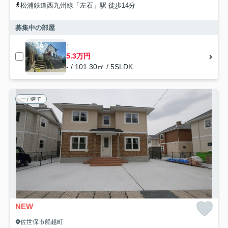
松浦鉄道西九州線「左石」駅 徒歩14分
募集中の部屋
1
5.3万円
- / 101.30㎡ / 5SLDK
一戸建て
NEW
佐世保市船越町