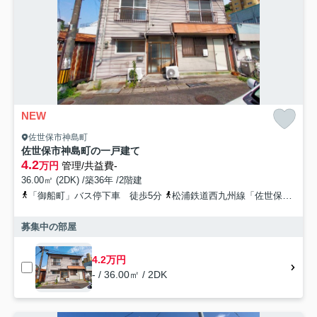
NEW
佐世保市神島町
佐世保市神島町の一戸建て
4.2
万円
管理/共益費-
36.00㎡ (2DK) /築36年 /2階建
「御船町」バス停下車 徒歩5分
松浦鉄道西九州線「佐世保中央」駅 徒歩28分
募集中の部屋
4.2万円
- / 36.00㎡ / 2DK