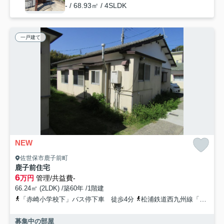
- / 68.93㎡ / 4SLDK
一戸建て
NEW
佐世保市鹿子前町
鹿子前住宅
6
万円
管理/共益費-
66.24㎡ (2LDK) /築60年 /1階建
「赤崎小学校下」バス停下車 徒歩4分
松浦鉄道西九州線「大学」駅 徒歩53分
募集中の部屋