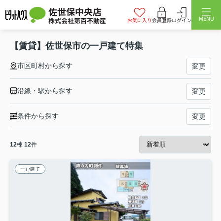
佐世保中央店
MENU
株式会社第百不動産
お気に入り
会員登録
ログイン
【賃貸】佐世保市の一戸建て特集
市区町村から探す
変更
沿線・駅から探す
変更
条件から探す
変更
12
棟
12
件
一戸建て