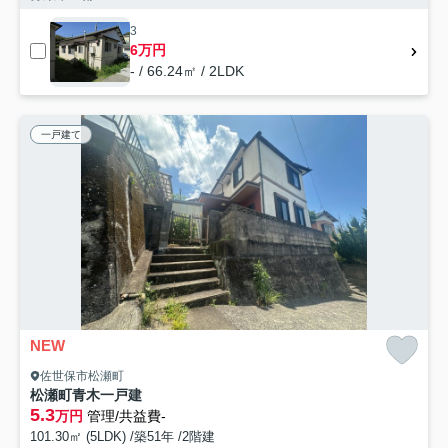
3
6万円
- / 66.24㎡ / 2LDK
一戸建て
NEW
佐世保市松瀬町
松瀬町青木一戸建
5.3
万円
管理/共益費-
101.30㎡ (5LDK) /築51年 /2階建