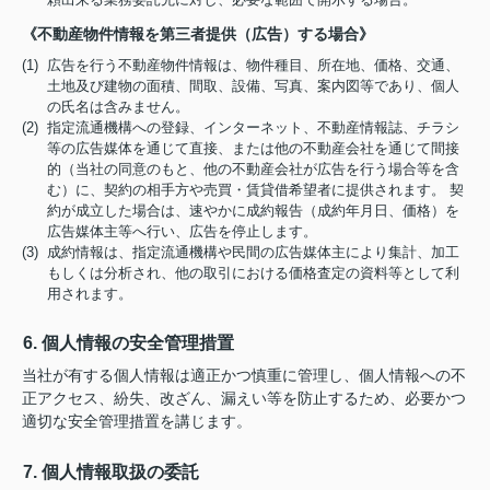
《不動産物件情報を第三者提供（広告）する場合》
(1) 広告を行う不動産物件情報は、物件種目、所在地、価格、交通、
土地及び建物の面積、間取、設備、写真、案内図等であり、個人
の氏名は含みません。
(2) 指定流通機構への登録、インターネット、不動産情報誌、チラシ
等の広告媒体を通じて直接、または他の不動産会社を通じて間接
的（当社の同意のもと、他の不動産会社が広告を行う場合等を含
む）に、契約の相手方や売買・賃貸借希望者に提供されます。 契
約が成立した場合は、速やかに成約報告（成約年月日、価格）を
広告媒体主等へ行い、広告を停止します。
(3) 成約情報は、指定流通機構や民間の広告媒体主により集計、加工
もしくは分析され、他の取引における価格査定の資料等として利
用されます。
6. 個人情報の安全管理措置
当社が有する個人情報は適正かつ慎重に管理し、個人情報への不
正アクセス、紛失、改ざん、漏えい等を防止するため、必要かつ
適切な安全管理措置を講じます。
7. 個人情報取扱の委託