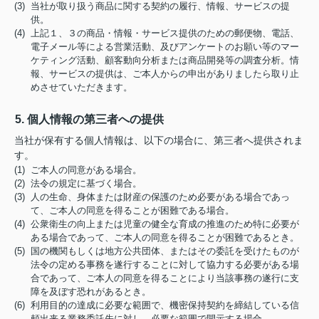
(3) 当社が取り扱う商品に関する契約の履行、情報、サービスの提
供。
(4) 上記１、３の商品・情報・サービス提供のための郵便物、電話、
電子メール等による営業活動、及びアンケートのお願い等のマー
ケティング活動、顧客動向分析または商品開発等の調査分析。情
報、サービスの提供は、ご本人からの申出がありましたら取り止
めさせていただきます。
5. 個人情報の第三者への提供
当社が保有する個人情報は、以下の場合に、第三者へ提供されま
す。
(1) ご本人の同意がある場合。
(2) 法令の規定に基づく場合。
(3) 人の生命、身体または財産の保護のため必要がある場合であっ
て、ご本人の同意を得ることが困難である場合。
(4) 公衆衛生の向上または児童の健全な育成の推進のため特に必要が
ある場合であって、ご本人の同意を得ることが困難であるとき。
(5) 国の機関もしくは地方公共団体、またはその委託を受けたものが
法令の定める事務を遂行することに対して協力する必要がある場
合であって、ご本人の同意を得ることにより当該事務の遂行に支
障を及ぼす恐れがあるとき。
(6) 利用目的の達成に必要な範囲で、機密保持契約を締結している信
頼出来る業務委託先に対し、必要な範囲で開示する場合。