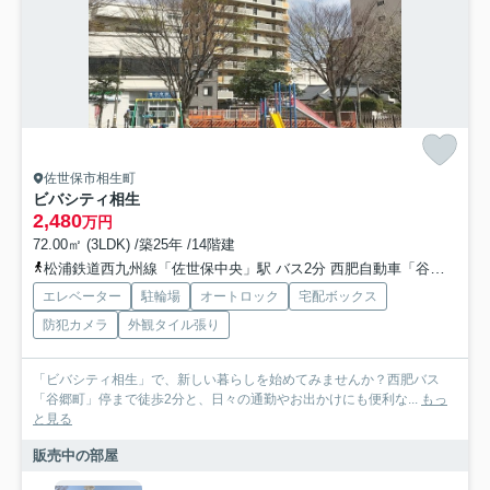
佐世保市相生町
ビバシティ相生
2,480
万円
72.00㎡ (3LDK) /築25年 /14階建
松浦鉄道西九州線「佐世保中央」駅 バス2分 西肥自動車「谷郷町」 停歩3分
エレベーター
駐輪場
オートロック
宅配ボックス
防犯カメラ
外観タイル張り
「ビバシティ相生」で、新しい暮らしを始めてみませんか？西肥バス
「谷郷町」停まで徒歩2分と、日々の通勤やお出かけにも便利な...
もっ
と見る
販売中の部屋