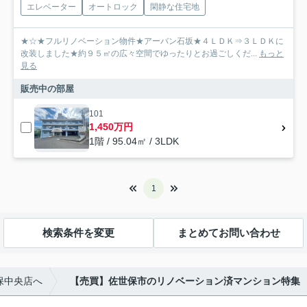
エレベーター
オートロック
閑静な住宅地
★☆★フルリノベーション物件★アーバン石坂★４ＬＤＫ⇒３ＬＤＫに
改装しました★約９５㎡の広々空間でゆったりとお過ごしくだ...
もっと
見る
販売中の部屋
101
1,450万円
1階 / 95.04㎡ / 3LDK
1
検索条件を変更
まとめてお問い合わせ
保中央店へ
【売買】佐世保市のリノベーション済マンション特集