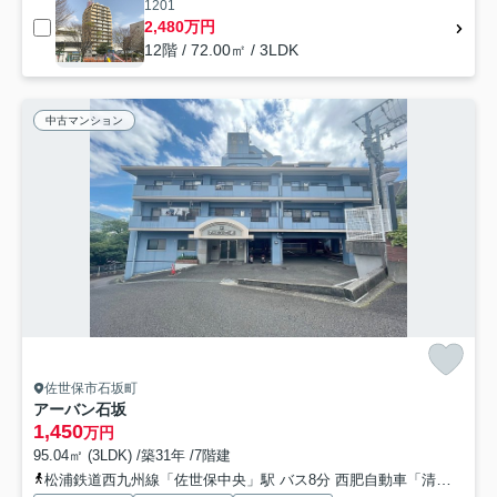
1201
2,480万円
12階 / 72.00㎡ / 3LDK
中古マンション
佐世保市石坂町
アーバン石坂
1,450
万円
95.04㎡ (3LDK) /築31年 /7階建
松浦鉄道西九州線「佐世保中央」駅 バス8分 西肥自動車「清水町（長崎県）」 停歩6分