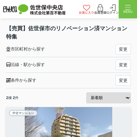
佐世保中央店
MENU
株式会社第百不動産
お気に入り
会員登録
ログイン
【売買】佐世保市のリノベーション済マンション
特集
市区町村から探す
変更
沿線・駅から探す
変更
条件から探す
変更
2
棟
2
件
中古マンション