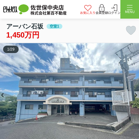
佐世保中央店
MENU
株式会社第百不動産
お気に入り
会員登録
ログイン
アーバン石坂
空室1
1,450万円
1
/
29