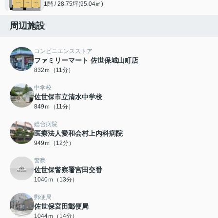
1階 / 28.75坪(95.04㎡)
周辺施設
コンビニエンスストア
ファミリーマート 佐世保城山町店
832ｍ（11分）
中学校
佐世保市立清水中学校
849ｍ（11分）
総合病院
医療法人愛和会村上内科病院
949ｍ（12分）
警察
佐世保警察署宮田交番
1040ｍ（13分）
郵便局
佐世保宮田郵便局
1044ｍ（14分）