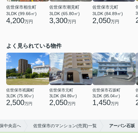
佐世保市相生町
佐世保市潮見町
佐世保市元町
3
3LDK (99.66㎡)
3LDK (65.80㎡)
3LDK (84.89㎡)
4,200
3,300
2,050
万円
万円
万円
よく見られている物件
佐世保市祇園町
佐世保市元町
佐世保市石坂町
3LDK (75.90㎡)
3LDK (84.89㎡)
3LDK (95.04㎡)
4
2,500
2,050
1,450
万円
万円
万円
保中央店へ
佐世保市のマンション(売買)一覧
アーバン石坂