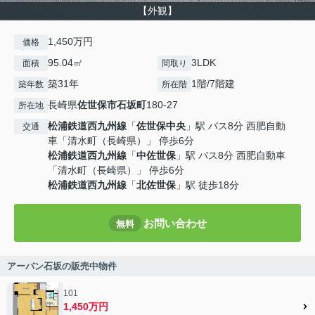
【外観】
1,450万円
価格
95.04㎡
3LDK
面積
間取り
築31年
1階/7階建
築年数
所在階
長崎県
佐世保市
石坂町
180-27
所在地
松浦鉄道西九州線
「
佐世保中央
」駅 バス8分 西肥自動
交通
車「清水町（長崎県）」 停歩6分
松浦鉄道西九州線
「
中佐世保
」駅 バス8分 西肥自動車
「清水町（長崎県）」 停歩6分
松浦鉄道西九州線
「
北佐世保
」駅 徒歩18分
お問い合わせ
無料
アーバン石坂の販売中物件
101
1,450万円