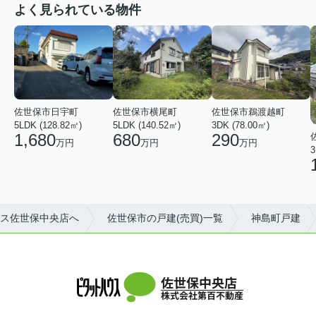
よく見られている物件
佐世保市日宇町
佐世保市横尾町
佐世保市鵜渡越町
5LDK (128.82㎡)
5LDK (140.52㎡)
3DK (78.00㎡)
1,680
680
290
万円
万円
万円
3
ス佐世保中央店へ
佐世保市の戸建(売買)一覧
神島町戸建
佐世保中央店
株式会社第百不動産