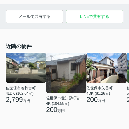
メールで共有する
LINEで共有する
近隣の物件
佐世保市若竹台町
佐世保市矢岳町
4LDK (102.64㎡)
4DK (81.26㎡)
5
2,799
200
佐世保市世知原町岩谷口
万円
万円
4K (104.58㎡)
200
万円