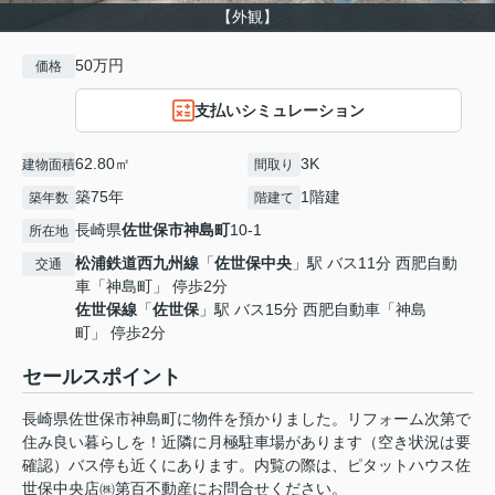
【外観】
50万円
価格
支払いシミュレーション
62.80㎡
3K
建物面積
間取り
築75年
1階建
築年数
階建て
長崎県
佐世保市
神島町
10-1
所在地
松浦鉄道西九州線
「
佐世保中央
」駅 バス11分 西肥自動
交通
車「神島町」 停歩2分
佐世保線
「
佐世保
」駅 バス15分 西肥自動車「神島
町」 停歩2分
セールスポイント
長崎県佐世保市神島町に物件を預かりました。リフォーム次第で
住み良い暮らしを！近隣に月極駐車場があります（空き状況は要
確認）バス停も近くにあります。内覧の際は、ピタットハウス佐
世保中央店㈱第百不動産にお問合せください。