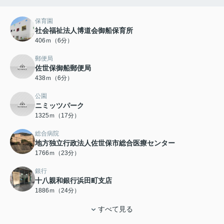
保育園
社会福祉法人博道会御船保育所
406ｍ（6分）
郵便局
佐世保御船郵便局
438ｍ（6分）
公園
ニミッツパーク
1325ｍ（17分）
総合病院
地方独立行政法人佐世保市総合医療センター
1766ｍ（23分）
銀行
十八親和銀行浜田町支店
1886ｍ（24分）
すべて見る