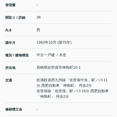
-
管理費
3K
間取り / 詳細
西
向き
1950年10月 (築75年)
築年月
中古一戸建 / 木造
種別 / 建物構造
長崎県
佐世保市
神島町
10-1
所在地
松浦鉄道西九州線
「
佐世保中央
」駅 バス11
交通
分 西肥自動車「神島町」 停歩2分
佐世保線
「
佐世保
」駅 バス15分 西肥自動車
「神島町」 停歩2分
-
修繕積立金