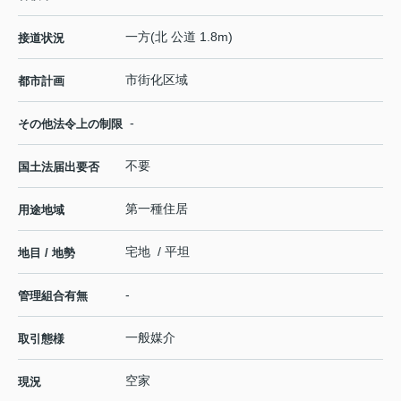
一方(北 公道 1.8m)
接道状況
市街化区域
都市計画
-
その他法令上の制限
不要
国土法届出要否
第一種住居
用途地域
宅地 / 平坦
地目 / 地勢
-
管理組合有無
一般媒介
取引態様
空家
現況