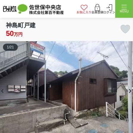
佐世保中央店
MENU
株式会社第百不動産
お気に入り
会員登録
ログイン
神島町戸建
50
万円
1
/
21