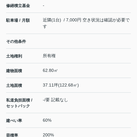
-
修繕積立基金
近隣(1台) / 7,000円 空き状況は確認が必要で
駐車場 / 月額
す
その他条件
所有権
土地権利
62.80㎡
建物面積
37.11坪(122.68㎡)
土地面積
-/要 記載なし
私道負担面積 /
セットバック
60%
建ぺい率
200%
容積率