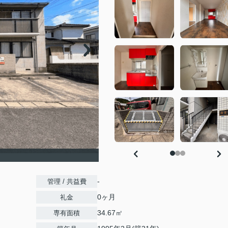
-
管理 / 共益費
0ヶ月
礼金
34.67㎡
専有面積