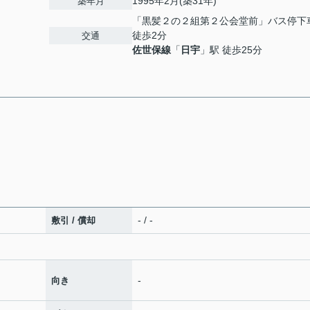
1995年2月(築31年)
築年月
「黒髪２の２組第２公会堂前」バス停
徒歩2分
交通
佐世保線
「
日宇
」駅 徒歩25分
- / -
敷引 / 償却
-
向き