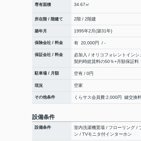
34.67㎡
専有面積
2階 / 2階建
所在階 / 階建て
1995年2月(築31年)
築年月
保険会社 / 料金
有 20,000円 / -
保証会社 / 料金
必加入 / オリコフォレントインシ
契約時総賃料の50％+月額保証料
駐車場 / 月額
空有 / 0円
空家
現況
その他条件
くらサス会員費:2,000円 鍵交換料:
設備条件
設備条件
室内洗濯機置場 / フローリング / 
ン / TVモニタ付インターホン