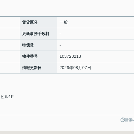
一般
賃貸区分
-
更新事務手数料
-
特優賃
103723213
物件番号
2026年08月07日
情報更新日
ビル1F
情報