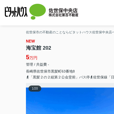
佐世保中央店
株式会社第百不動産
佐世保市の不動産のことならピタットハウス佐世保中央店
NEW
海宝館 202
5
万円
管理 / 共益費 -
長崎県
佐世保市
黒髪町
63番地8
「黒髪２の２組第２公会堂前」バス停
佐世保線「日
1
/
20