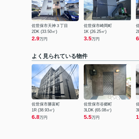
佐世保市天神３丁目
佐世保市崎岡町
2DK (33.50㎡)
1K (26.25㎡)
2
2.9
3.5
6
万円
万円
よく見られている物件
佐世保市勝富町
佐世保市谷郷町
1R (38.93㎡)
3LDK (65.08㎡)
3
6.8
5.5
1
万円
万円