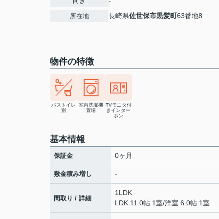
-
向き
長崎県
佐世保市
黒髪町
63番地8
所在地
物件の特徴
バストイレ
室内洗濯機
TVモニタ付
別
置場
きインター
ホン
基本情報
0ヶ月
保証金
敷金積み増し
-
1LDK
間取り / 詳細
LDK 11.0帖 1室
/
洋室 6.0帖 1室