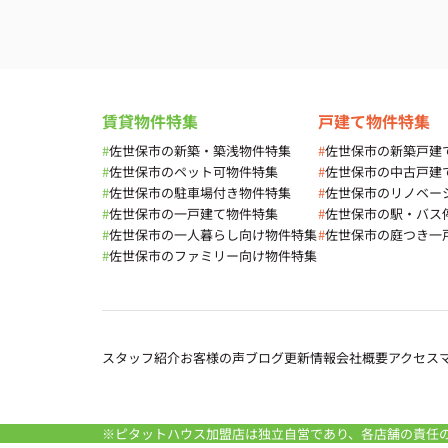
賃貸物件特集
戸建て物件特集
#
佐世保市の新築・築浅物件特集
#
佐世保市の新築戸建
#
佐世保市のペット可物件特集
#
佐世保市の中古戸建
#
佐世保市の駐車場付き物件特集
#
佐世保市のリノベー
#
佐世保市の一戸建て物件特集
#
佐世保市の駅・バス
#
佐世保市の一人暮らし向け物件特集
#
佐世保市の庭つき一
#
佐世保市のファミリー向け物件特集
スタッフ紹介
お客様の声
ブログ
更新情報
会社概要
アクセス
※ピタットハウス加盟店は独立自営であり、各店舗の責任