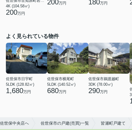
200
180
佐世保市世知原町岩谷口
万円
万円
4K (104.58㎡)
200
万円
よく見られている物件
佐世保市日宇町
佐世保市横尾町
佐世保市鵜渡越町
5LDK (128.82㎡)
5LDK (140.52㎡)
3DK (78.00㎡)
1,680
680
290
万円
万円
万円
3
佐世保中央店へ
佐世保市の戸建(売買)一覧
皆瀬町戸建て