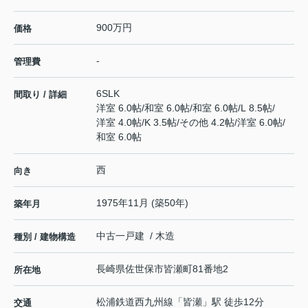
900万円
価格
-
管理費
6SLK
間取り / 詳細
洋室 6.0帖
/
和室 6.0帖
/
和室 6.0帖
/
L 8.5帖
/
洋室 4.0帖
/
K 3.5帖
/
その他 4.2帖
/
洋室 6.0帖
/
和室 6.0帖
西
向き
1975年11月 (築50年)
築年月
中古一戸建 / 木造
種別 / 建物構造
長崎県
佐世保市
皆瀬町
81番地2
所在地
松浦鉄道西九州線
「
皆瀬
」駅 徒歩12分
交通