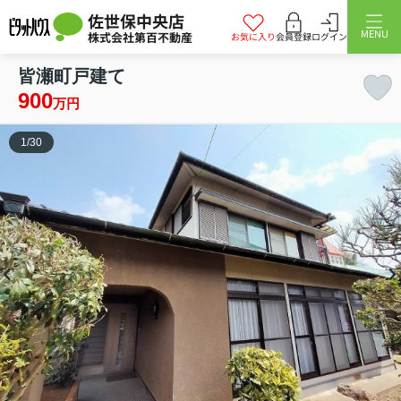
佐世保中央店
MENU
株式会社第百不動産
お気に入り
会員登録
ログイン
皆瀬町戸建て
900
万円
1
/
30