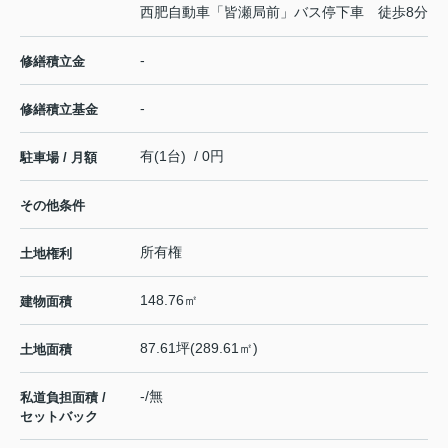
西肥自動車「皆瀬局前」バス停下車 徒歩8分
-
修繕積立金
-
修繕積立基金
有(1台) / 0円
駐車場 / 月額
その他条件
所有権
土地権利
148.76㎡
建物面積
87.61坪(289.61㎡)
土地面積
-/無
私道負担面積 /
セットバック