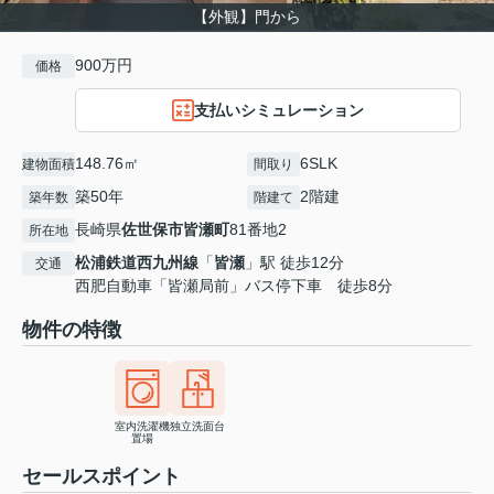
【外観】門から
900万円
価格
支払いシミュレーション
148.76㎡
6SLK
建物面積
間取り
築50年
2階建
築年数
階建て
長崎県
佐世保市
皆瀬町
81番地2
所在地
松浦鉄道西九州線
「
皆瀬
」駅 徒歩12分
交通
西肥自動車「皆瀬局前」バス停下車 徒歩8分
物件の特徴
室内洗濯機
独立洗面台
置場
セールスポイント