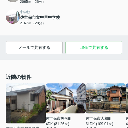
2065ｍ（26分）
中学校
佐世保市立中里中学校
2167ｍ（28分）
メールで共有する
LINEで共有する
近隣の物件
佐世保市矢岳町
佐世保市大和町
4DK (81.26㎡)
6LDK (109.01㎡)
4