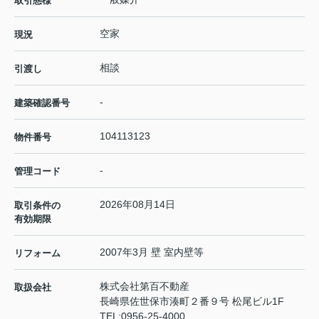
取引態様
空家
現況
相談
引渡し
-
建築確認番号
104113123
物件番号
-
管理コード
2026年08月14日
取引条件の
有効期限
2007年3月 壁 室内壁等
リフォーム
株式会社第百不動産
取扱会社
長崎県佐世保市湊町２番９号 松尾ビル1F
TEL:
0956-25-4000