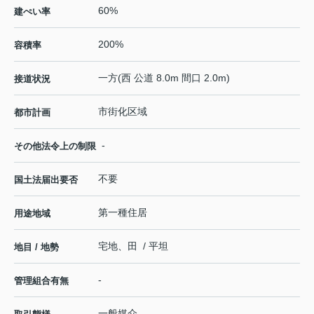
60%
建ぺい率
200%
容積率
一方(西 公道 8.0m 間口 2.0m)
接道状況
市街化区域
都市計画
-
その他法令上の制限
不要
国土法届出要否
第一種住居
用途地域
宅地、田 / 平坦
地目 / 地勢
-
管理組合有無
一般媒介