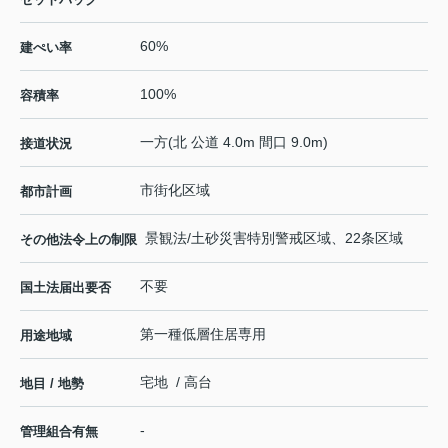
60%
建ぺい率
100%
容積率
一方(北 公道 4.0m 間口 9.0m)
接道状況
市街化区域
都市計画
景観法/土砂災害特別警戒区域、22条区域
その他法令上の制限
不要
国土法届出要否
第一種低層住居専用
用途地域
宅地 / 高台
地目 / 地勢
-
管理組合有無