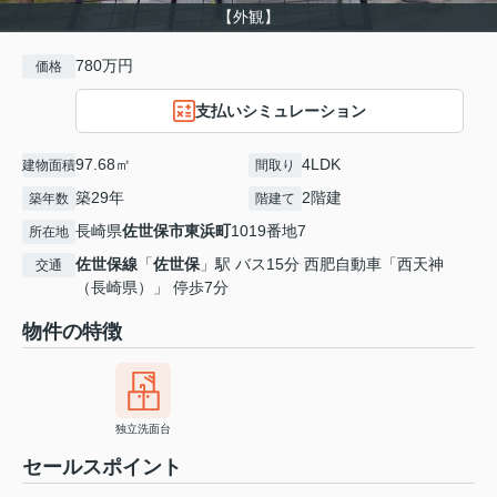
【外観】
780万円
価格
支払いシミュレーション
97.68㎡
4LDK
建物面積
間取り
築29年
2階建
築年数
階建て
長崎県
佐世保市
東浜町
1019番地7
所在地
佐世保線
「
佐世保
」駅 バス15分 西肥自動車「西天神
交通
（長崎県）」 停歩7分
物件の特徴
独立洗面台
セールスポイント