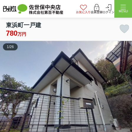
佐世保中央店
MENU
株式会社第百不動産
お気に入り
会員登録
ログイン
東浜町一戸建
780
万円
1
/
26