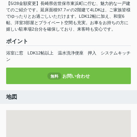
【5/28金額変更】長崎県佐世保市東浜町に佇む、魅力的な一戸建
てのご紹介です。延床面積97.7㎡の2階建て4LDKは、ご家族皆様
でゆったりとお過ごしいただけます。LDK12帖に加え、和室6
帖、洋室3部屋とプライベート空間も充実。お車をお持ちの方に
嬉しい駐車場2台分を確保しており、来客時も安心です。
ポイント
浴室に窓
LDK12帖以上
温水洗浄便座
押入
システムキッチ
ン
お問い合わせ
無料
地図