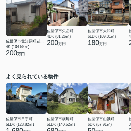
佐世保市矢岳町
佐世保市大和町
4DK (81.26㎡)
6LDK (109.01㎡)
4
200
180
佐世保市世知原町岩谷口
万円
万円
4K (104.58㎡)
200
万円
よく見られている物件
佐世保市日宇町
佐世保市横尾町
佐世保市山祇町
5LDK (128.82㎡)
5LDK (140.52㎡)
6DK (57.91㎡)
3
1,680
680
50