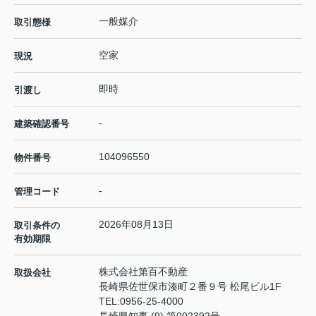
一般媒介
取引態様
空家
現況
即時
引渡し
-
建築確認番号
104096550
物件番号
-
管理コード
2026年08月13日
取引条件の
有効期限
株式会社第百不動産
取扱会社
長崎県佐世保市湊町２番９号 松尾ビル1F
TEL:
0956-25-4000
長崎県知事 (9) 第002392号