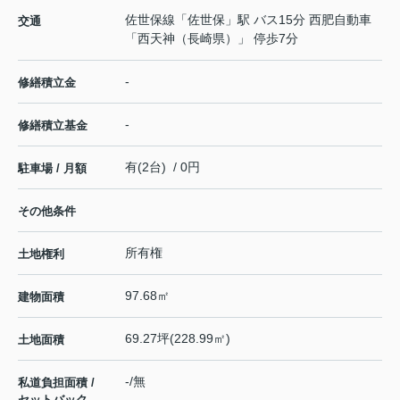
佐世保線
「
佐世保
」駅 バス15分 西肥自動車
交通
「西天神（長崎県）」 停歩7分
-
修繕積立金
-
修繕積立基金
有(2台) / 0円
駐車場 / 月額
その他条件
所有権
土地権利
97.68㎡
建物面積
69.27坪(228.99㎡)
土地面積
-/無
私道負担面積 /
セットバック