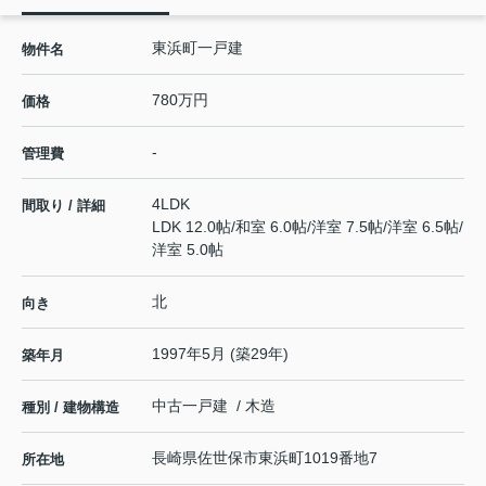
東浜町一戸建
物件名
780万円
価格
-
管理費
4LDK
間取り / 詳細
LDK 12.0帖
/
和室 6.0帖
/
洋室 7.5帖
/
洋室 6.5帖
/
洋室 5.0帖
北
向き
1997年5月 (築29年)
築年月
中古一戸建 / 木造
種別 / 建物構造
長崎県
佐世保市
東浜町
1019番地7
所在地