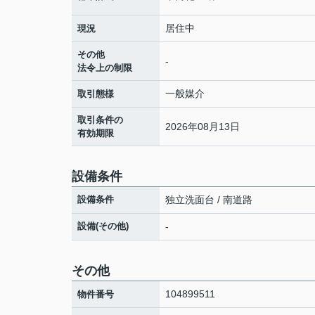
居住中
現況
その他
-
法令上の制限
一般媒介
取引態様
取引条件の
2026年08月13日
有効期限
設備条件
設備条件
独立洗面台 / 南道路
設備(その他)
-
その他
104899511
物件番号