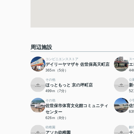
周辺施設
コンビニエンスストア
ス
デイリーヤマザキ 佐世保高天町店
エ
365ｍ（5分）
4
その他
公
ほっともっと 京の坪町店
新
499ｍ（7分）
5
その他
小
佐世保市体育文化館コミュニティ
佐
センター
6
626ｍ（8分）
幼稚園
銀
アソカ幼稚園
十