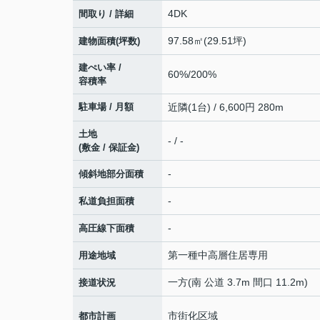
4DK
間取り / 詳細
97.58㎡(29.51坪)
建物面積(坪数)
建ぺい率 /
60%/200%
容積率
駐車場 / 月額
近隣(1台) / 6,600円 280m
土地
- / -
(敷金 / 保証金)
-
傾斜地部分面積
-
私道負担面積
-
高圧線下面積
第一種中高層住居専用
用途地域
一方(南 公道 3.7m 間口 11.2m)
接道状況
市街化区域
都市計画