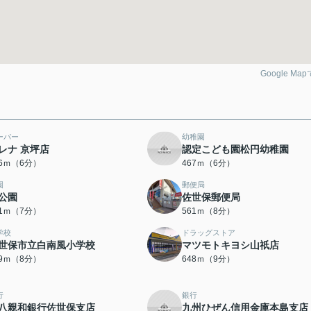
Google Ma
ーパー
幼稚園
レナ 京坪店
認定こども園松円幼稚園
46ｍ（6分）
467ｍ（6分）
園
郵便局
公園
佐世保郵便局
21ｍ（7分）
561ｍ（8分）
学校
ドラッグストア
世保市立白南風小学校
マツモトキヨシ山祇店
39ｍ（8分）
648ｍ（9分）
行
銀行
八親和銀行佐世保支店
九州ひぜん信用金庫本島支店