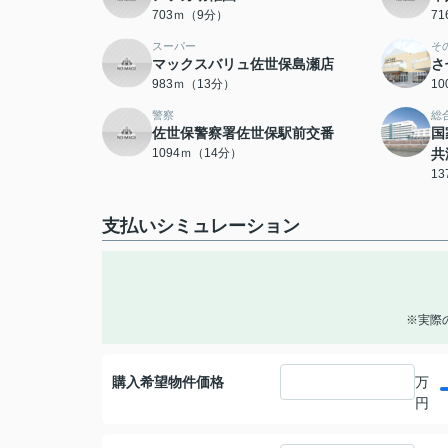
703ｍ（9分）
7
スーパー
そ
マックスバリュ佐世保島瀬店
さ
983ｍ（13分）
1
警察
総
佐世保警察署佐世保駅前交番
国
1094ｍ（14分）
共
1
支払いシミュレーション
※実際
購入希望物件価格
万
円