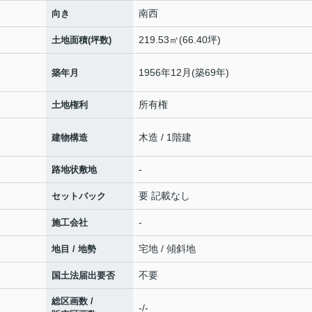
南西
向き
219.53㎡(66.40坪)
土地面積(坪数)
1956年12月(築69年)
築年月
所有権
土地権利
木造 / 1階建
建物構造
-
路地状敷地
要 記載なし
セットバック
-
施工会社
宅地 / 傾斜地
地目 / 地勢
不要
国土法届出要否
総区画数 /
-/-