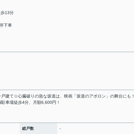
徒歩13分
ス停下車
一戸建て☆心臓破りの急な坂道は、映画「坂道のアポロン」の舞台にも
車場徒歩4分、月額6,600円！
-
総戸数