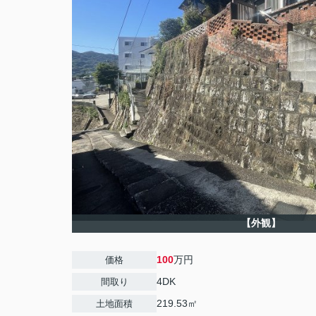
【外観】
100
万円
価格
4DK
間取り
219.53㎡
土地面積