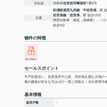
長崎県
佐世保市
峰坂町
7番8号
所在地
松浦鉄道西九州線
「
中佐世保
」駅 
佐世保線
「
佐世保
」駅 徒歩15分
交通
西肥自動車「峰坂（長崎県）」バ
徒歩4分
物件の特徴
独立洗面台
セールスポイント
平戸街道沿い、佐世保市中心部、市街地を望む立地の
風の建築が好きな方はぜひ一度ご内覧を！当社管理月極駐
基本情報
-
販売戸数