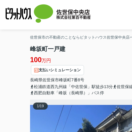
佐世保中央店
株式会社第百不動産
佐世保市の不動産のことならピタットハウス佐世保中央店
峰坂町一戸建
100
万円
支払いシミュレーション
長崎県
佐世保市
峰坂町
7番8号
松浦鉄道西九州線「中佐世保」駅徒歩13分
佐世保
西肥自動車「峰坂（長崎県）」バス停
1
/
19