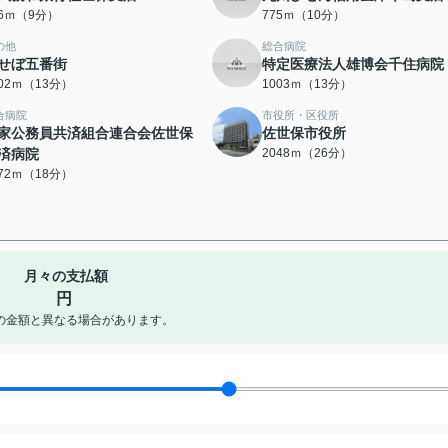
16ｍ（9分）
775ｍ（10分）
の他
総合病院
せぼ五番街
特定医療法人雄博会千住病院
002ｍ（13分）
1003ｍ（13分）
合病院
市役所・区役所
家公務員共済組合連合会佐世保
佐世保市役所
済病院
2048ｍ（26分）
372ｍ（18分）
月々の支払額
円
の金額と異なる場合があります。