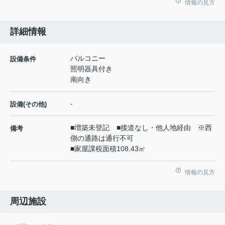
情報の見方
詳細情報
バルコニー
設備条件
照明器具付き
南向き
-
設備(その他)
■増築未登記 ■接道なし・他人地経由 ※西
備考
側の通路は通行不可
■家屋課税面積108.43㎡
情報の見方
周辺施設