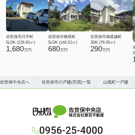
佐世保市日宇町
佐世保市横尾町
佐世保市鵜渡越町
5LDK (128.82㎡)
5LDK (140.52㎡)
3DK (78.00㎡)
1,680
680
290
万円
万円
万円
3
佐世保中央店へ
佐世保市の戸建(売買)一覧
山祗町一戸建
佐世保中央店
株式会社第百不動産
0956-25-4000