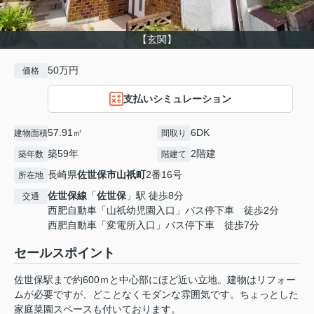
【玄関】
50万円
価格
支払いシミュレーション
57.91㎡
6DK
建物面積
間取り
築59年
2階建
築年数
階建て
長崎県
佐世保市
山祇町
2番16号
所在地
佐世保線
「
佐世保
」駅 徒歩8分
交通
西肥自動車「山祇幼児園入口」バス停下車 徒歩2分
西肥自動車「変電所入口」バス停下車 徒歩7分
セールスポイント
佐世保駅まで約600ｍと中心部にほど近い立地。建物はリフォー
ムが必要ですが、どことなくモダンな雰囲気です。ちょっとした
家庭菜園スペースも付いております。