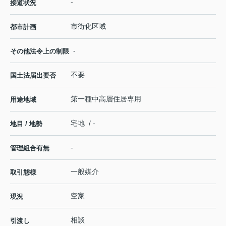
-
接道状況
市街化区域
都市計画
-
その他法令上の制限
不要
国土法届出要否
第一種中高層住居専用
用途地域
宅地 / -
地目 / 地勢
-
管理組合有無
一般媒介
取引態様
空家
現況
相談
引渡し