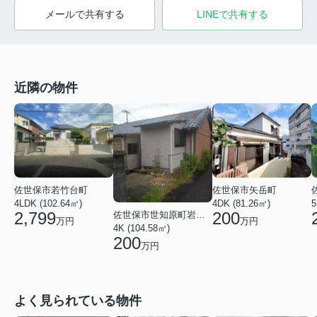
メールで共有する
LINEで共有する
近隣の物件
佐世保市若竹台町
佐世保市矢岳町
4LDK (102.64㎡)
4DK (81.26㎡)
5
2,799
200
佐世保市世知原町岩谷口
万円
万円
4K (104.58㎡)
200
万円
よく見られている物件