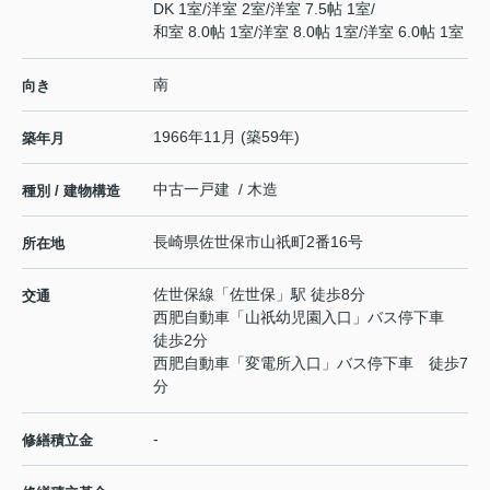
DK 1室
/
洋室 2室
/
洋室 7.5帖 1室
/
和室 8.0帖 1室
/
洋室 8.0帖 1室
/
洋室 6.0帖 1室
南
向き
1966年11月 (築59年)
築年月
中古一戸建 / 木造
種別 / 建物構造
長崎県
佐世保市
山祇町
2番16号
所在地
佐世保線
「
佐世保
」駅 徒歩8分
交通
西肥自動車「山祇幼児園入口」バス停下車
徒歩2分
西肥自動車「変電所入口」バス停下車 徒歩7
分
-
修繕積立金