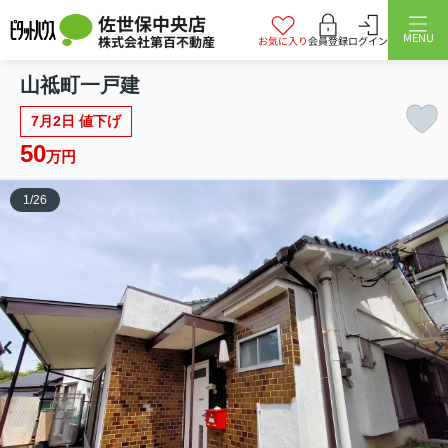
佐世保中央店
MENU
株式会社第百不動産
お気に入り
会員登録
ログイン
山祗町一戸建
7月2日 値下げ
50
万円
1
/
26