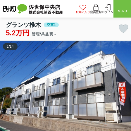
佐世保中央店
MENU
株式会社第百不動産
お気に入り
会員登録
ログイン
グランツ椎木
空室1
5.2万円
管理/共益費 -
1
/
14