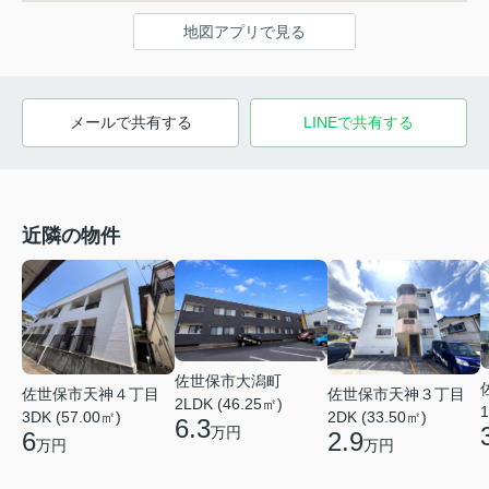
地図アプリで見る
メールで共有する
LINEで共有する
近隣の物件
佐世保市大潟町
佐世保市天神４丁目
佐世保市天神３丁目
2LDK (46.25㎡)
1
3DK (57.00㎡)
2DK (33.50㎡)
6.3
万円
6
2.9
万円
万円