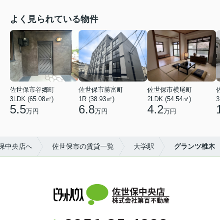
よく見られている物件
佐世保市谷郷町
佐世保市勝富町
佐世保市横尾町
3LDK (65.08㎡)
1R (38.93㎡)
2LDK (54.54㎡)
3
5.5
6.8
4.2
万円
万円
万円
保中央店へ
佐世保市の賃貸一覧
大学駅
グランツ椎木
佐世保中央店
株式会社第百不動産