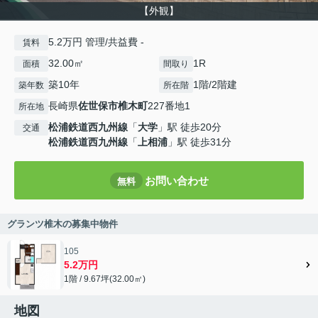
【外観】
5.2万円 管理/共益費 -
賃料
32.00㎡
1R
面積
間取り
築10年
1階/2階建
築年数
所在階
長崎県
佐世保市
椎木町
227番地1
所在地
松浦鉄道西九州線
「
大学
」駅 徒歩20分
交通
松浦鉄道西九州線
「
上相浦
」駅 徒歩31分
お問い合わせ
無料
グランツ椎木の募集中物件
105
5.2万円
1階 / 9.67坪(32.00㎡)
地図