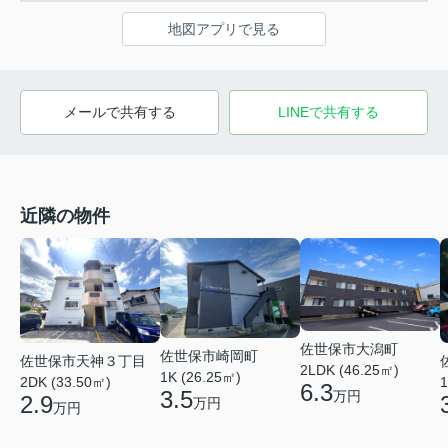
地図アプリで見る
メールで共有する
LINEで共有する
近隣の物件
佐世保市大潟町
佐世保市崎岡町
佐世保市天神３丁目
2LDK (46.25㎡)
1K (26.25㎡)
2DK (33.50㎡)
1
6.3
3.5
万円
2.9
万円
万円