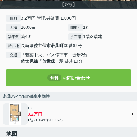
【外観】
3.2万円 管理/共益費 1,000円
賃料
20.00㎡
1K
面積
間取り
築40年
1階/2階建
築年数
所在階
長崎県
佐世保市
若葉町
30番62号
所在地
「若葉中央」バス停下車 徒歩2分
交通
佐世保線
「
佐世保
」駅 徒歩19分
お問い合わせ
無料
若葉ハイツBの募集中物件
101
3.2万円
1階 / 6.04坪(20.00㎡)
地図