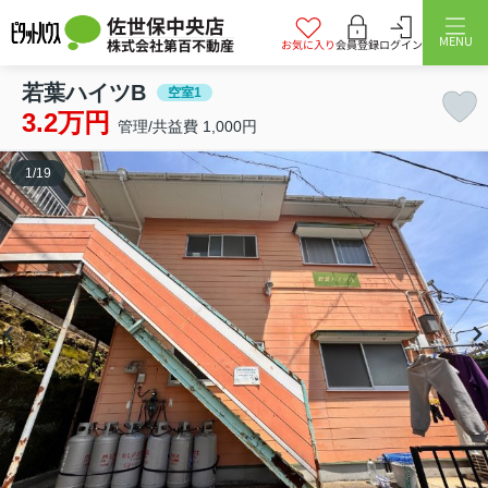
佐世保中央店
MENU
株式会社第百不動産
お気に入り
会員登録
ログイン
若葉ハイツB
空室1
3.2万円
管理/共益費 1,000円
1
/
19