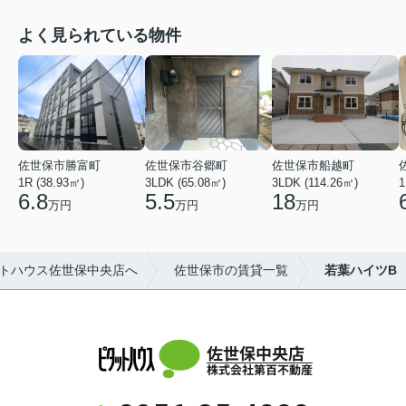
よく見られている物件
佐世保市勝富町
佐世保市谷郷町
佐世保市船越町
1R (38.93㎡)
3LDK (65.08㎡)
3LDK (114.26㎡)
1
6.8
5.5
18
万円
万円
万円
トハウス佐世保中央店へ
佐世保市の賃貸一覧
若葉ハイツB
佐世保中央店
株式会社第百不動産