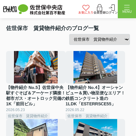
佐世保中央店
MENU
株式会社第百不動産
お気に入り
会員登録
ログイン
佐世保市 賃貸物件紹介のブログ一覧
【物件紹介 No.5】佐世保中央
【物件紹介 No.4】オーシャン
駅すぐそば＆アーケード隣接！
ビュー＆買い物至便なエリア！
都市ガス・オートロック完備の
鉄筋コンクリート造の
1K「前田ビル」
1LDK「ESTERRSCE55」
2026.05.23
2026.05.22
佐世保市 賃貸物件紹介
佐世保市 賃貸物件紹介