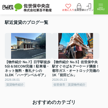
佐世保中央店
MENU
株式会社第百不動産
お気に入り
会員登録
ログイン
駅近賃貸のブログ一覧
【物件紹介 No.7】日宇駅徒歩
【物件紹介 No.5】佐世保中央
5分＆SECOM完備！駐車場・
駅すぐそば＆アーケード隣接！
ネット無料・敷礼ナシの
都市ガス・オートロック完備の
1LDK「ハーデンベルギア」
1K「前田ビル」
2026.06.01
2026.05.23
賃貸物件紹介
佐世保市 賃貸物件紹介
おすすめのカテゴリ