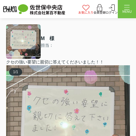
佐世保中央店
MENU
株式会社第百不動産
お気に入り
会員登録
ログイン
M 様
担当：
クセの強い要望に親切に答えてくださいました！！
1
/
1