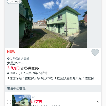
アパート
NEW
佐世保市大黒町
大黒アパート
3.8
万円
管理/共益費-
40.00㎡ (2DK) /築59年 /2階建
佐世保線「佐世保」駅 徒歩29分
松浦鉄道西九州線「佐世保」駅 徒歩29分
募集中の部屋
B-3
3.8万円