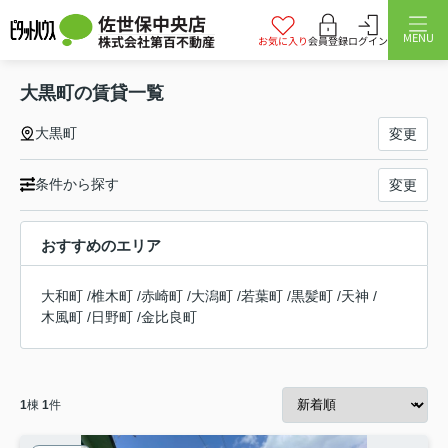
佐世保中央店
MENU
株式会社第百不動産
お気に入り
会員登録
ログイン
大黒町の賃貸一覧
大黒町
変更
条件から探す
変更
おすすめのエリア
大和町
/
椎木町
/
赤崎町
/
大潟町
/
若葉町
/
黒髪町
/
天神
/
木風町
/
日野町
/
金比良町
1
棟
1
件