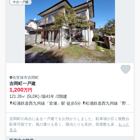
中古一戸建
佐世保市吉岡町
吉岡町一戸建
1,200
万円
121.28㎡ (5LDK) /築41年 /2階建
松浦鉄道西九州線「皆瀬」駅 徒歩5分
松浦鉄道西九州線「野中」駅 徒歩11分
吉岡町の高台にある一戸建てをお預かりしました。駐車場が広く複数台
駐車可能です。風の通りも良く、陽当たりも良好。部屋数も多...
もっと
見る