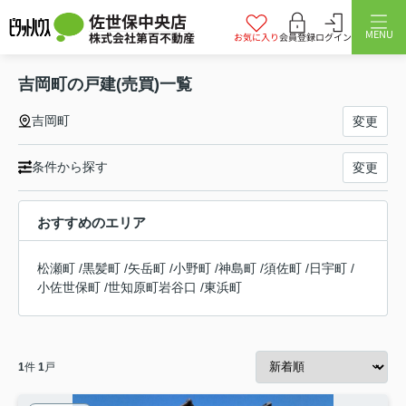
佐世保中央店
MENU
株式会社第百不動産
お気に入り
会員登録
ログイン
吉岡町の戸建(売買)一覧
吉岡町
変更
条件から探す
変更
おすすめのエリア
松瀬町
/
黒髪町
/
矢岳町
/
小野町
/
神島町
/
須佐町
/
日宇町
/
小佐世保町
/
世知原町岩谷口
/
東浜町
1
件
1
戸