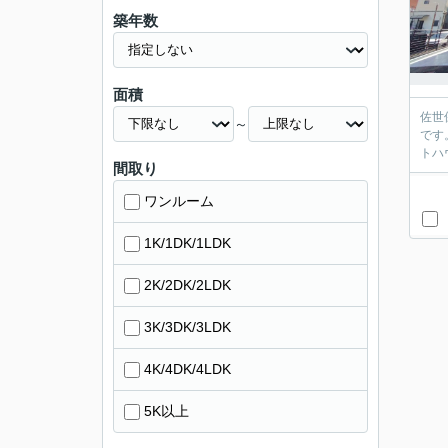
築年数
面積
佐世
～
です
トハ
間取り
ワンルーム
1K/1DK/1LDK
2K/2DK/2LDK
3K/3DK/3LDK
4K/4DK/4LDK
5K以上