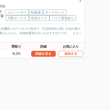
3分
分
エレベーター
駐輪場
オートロック
 徒
宅配ボックス
防犯カメラ
バイク置場あり
公共機関へのアクセスが良好で、生活利便性の高い立地が魅力
ー層はもちろん、利便性重視の方にもおすすめでです。 ピタッ
間取り
詳細
お気に入り
3LDK
詳細を見る
追加する