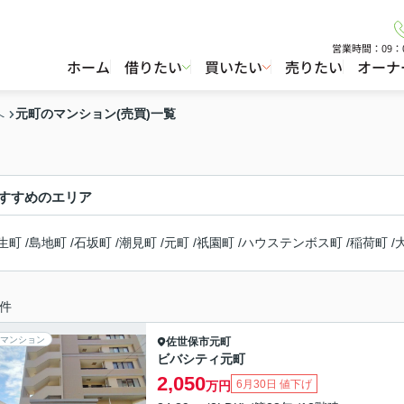
営業時間：09：
ホーム
借りたい
買いたい
売りたい
オーナ
元町のマンション(売買)一覧
へ
すすめのエリア
生町
/
島地町
/
石坂町
/
潮見町
/
元町
/
祇園町
/
ハウステンボス町
/
稲荷町
/
件
マンション
佐世保市
元町
ビバシティ元町
2,050
6月30日 値下げ
万円