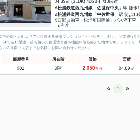
84.89㎡ (3LDK) /築28年 /13階建
松浦鉄道西九州線
「
佐世保中央
」駅 徒歩1
松浦鉄道西九州線
「
中佐世保
」駅 徒歩13
西肥自動車「松浦町国際通」バス停下車
歩5分
保中心部・元町エリアに位置する分譲マンション「ビバシティ元町」。商業施設や
。SRC造13階建、落ち着いた住環境と都市機能を兼ね備えた物件です。ファミリ
ウス佐世保中央店までお気軽にお問い合わせください。
部屋番号
所在階
価格
面積
2,050
902
9階
84.89㎡
万円
1