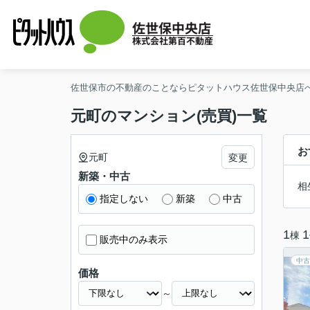
佐世保中央店
株式会社第百不動産
佐世保市の不動産のことならピタットハウス佐世保中央店
元町のマンション(売買)一覧
お
元町
変更
新築・中古
相
指定しない
新築
中古
1
1
棟
販売中のみ表示
中古
価格
～