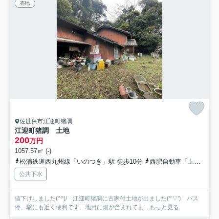
売地
佐世保市江迎町猪調
江迎町猪調 土地
200
万円
1057.57㎡ (-)
松浦鉄道西九州線「いのつき」駅 徒歩10分
西肥自動車「上志戸氏」バス停下車 徒歩2分
公共下水
値下げしました(^^)/ 江迎町猪調に古家付土地が出ました(*'▽') バス
停、駅にも近く便利です。地目に畑が含まれてま...
もっと見る