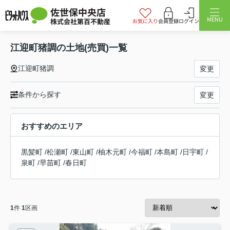
佐世保中央店
MENU
株式会社第百不動産
お気に入り
会員登録
ログイン
江迎町猪調の土地(売買)一覧
江迎町猪調
変更
条件から探す
変更
おすすめのエリア
黒髪町
/
松瀬町
/
東山町
/
柚木元町
/
今福町
/
本島町
/
日宇町
/
泉町
/
早苗町
/
春日町
1
件
1
区画