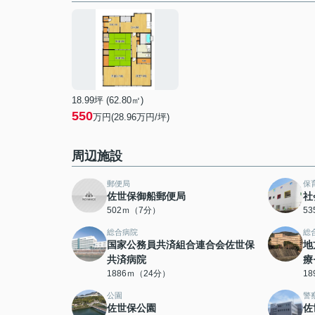
18.99坪 (62.80㎡)
550
万円(28.96万円/坪)
周辺施設
郵便局
保
佐世保御船郵便局
社
502ｍ（7分）
5
総合病院
総
国家公務員共済組合連合会佐世保
地
共済病院
療
1886ｍ（24分）
1
公園
警
佐世保公園
佐