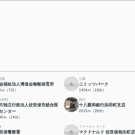
育園
公園
会福祉法人博道会御船保育所
ニミッツパーク
35ｍ（7分）
1454ｍ（19分）
合病院
銀行
方独立行政法人佐世保市総合医
十八親和銀行浜田町支店
センター
2015ｍ（26分）
895ｍ（24分）
察
ファーストフード
世保警察署
マクドナルド 佐世保相生町店