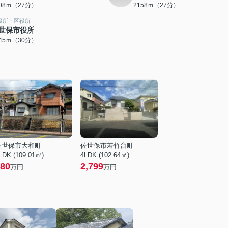
108ｍ（27分）
2158ｍ（27分）
役所・区役所
世保市役所
345ｍ（30分）
佐世保市大和町
佐世保市若竹台町
LDK (109.01㎡)
4LDK (102.64㎡)
80
2,799
万円
万円