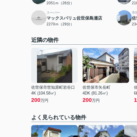
2051ｍ（26分）
2
スーパー
市
マックスバリュ佐世保島瀬店
佐
2270ｍ（29分）
2
近隣の物件
佐世保市世知原町岩谷口
佐世保市矢岳町
4K (104.58㎡)
4DK (81.26㎡)
6
200
200
1
万円
万円
よく見られている物件