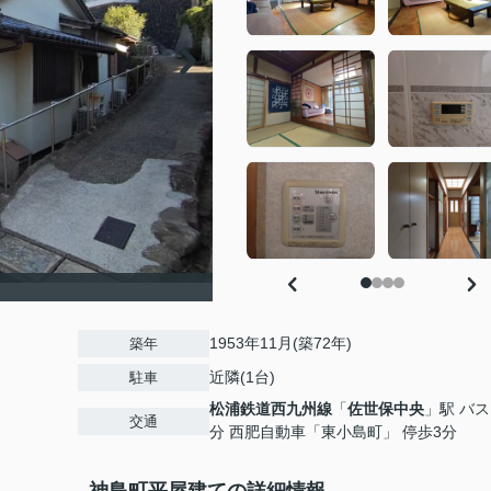
1953年11月(築72年)
築年
近隣(1台)
駐車
松浦鉄道西九州線
「
佐世保中央
」駅 バス
交通
分 西肥自動車「東小島町」 停歩3分