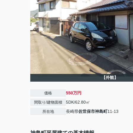
【外観】
550万円
価格
5DK/62.80㎡
間取り/建物面積
長崎県
佐世保市
神島町
11-13
所在地