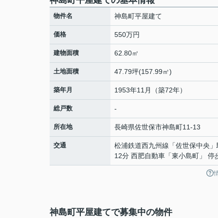
神島町平屋建ての基本情報
物件名
神島町平屋建て
価格
550万円
建物面積
62.80㎡
土地面積
47.79坪(157.99㎡)
築年月
1953年11月（築72年）
総戸数
-
所在地
長崎県
佐世保市
神島町
11-13
交通
松浦鉄道西九州線
「
佐世保中央
」
12分 西肥自動車「東小島町」 停
神島町平屋建てで募集中の物件