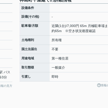
神島町平屋建ての詳細情報
設備条件
設備(その他)
-
駐車場/月額
近隣(1台)/7,000円 65m 月極駐車場
約65m ※空き状況都度確認
土地権利
所有権
国土法届出
不要
用途地域
第一種住居
取引態様
一般媒介
駅 バス
引渡し
即時
歩3分
情報
情報の見方