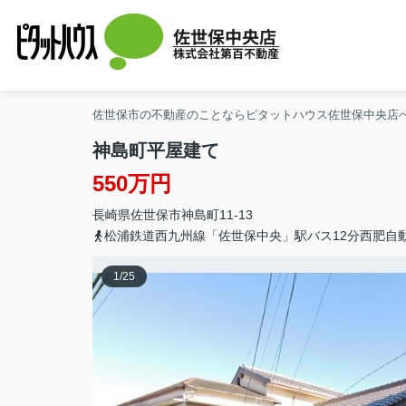
佐世保中央店
株式会社第百不動産
佐世保市の不動産のことならピタットハウス佐世保中央店
神島町平屋建て
550万円
長崎県
佐世保市
神島町
11-13
松浦鉄道西九州線「佐世保中央」駅バス12分西肥自
1
/
25