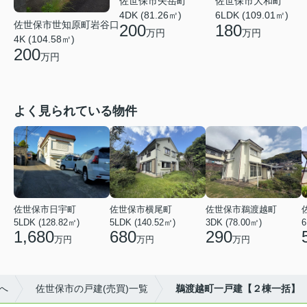
佐世保市矢岳町
佐世保市大和町
4DK (81.26㎡)
6LDK (109.01㎡)
佐世保市世知原町岩谷口
200
180
万円
万円
4K (104.58㎡)
200
万円
よく見られている物件
佐世保市日宇町
佐世保市横尾町
佐世保市鵜渡越町
5LDK (128.82㎡)
5LDK (140.52㎡)
3DK (78.00㎡)
6
1,680
680
290
万円
万円
万円
へ
佐世保市の戸建(売買)一覧
鵜渡越町一戸建【２棟一括】