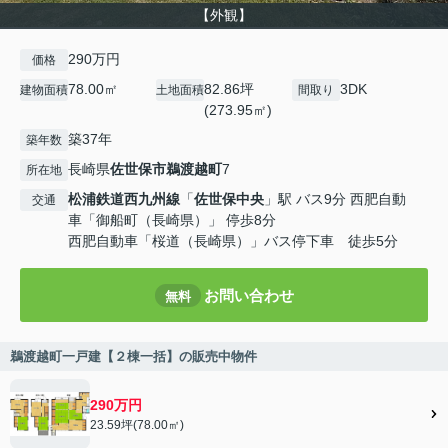
【外観】
290万円
価格
78.00㎡
82.86坪
3DK
建物面積
土地面積
間取り
(273.95㎡)
築37年
築年数
長崎県
佐世保市
鵜渡越町
7
所在地
松浦鉄道西九州線
「
佐世保中央
」駅 バス9分 西肥自動
交通
車「御船町（長崎県）」 停歩8分
西肥自動車「桜道（長崎県）」バス停下車 徒歩5分
お問い合わせ
無料
鵜渡越町一戸建【２棟一括】の販売中物件
290万円
23.59坪(78.00㎡)