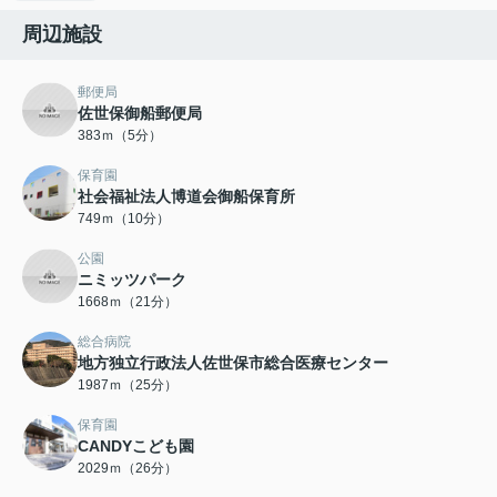
周辺施設
郵便局
佐世保御船郵便局
383ｍ（5分）
保育園
社会福祉法人博道会御船保育所
749ｍ（10分）
公園
ニミッツパーク
1668ｍ（21分）
総合病院
地方独立行政法人佐世保市総合医療センター
1987ｍ（25分）
保育園
CANDYこども園
2029ｍ（26分）