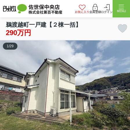
佐世保中央店
MENU
株式会社第百不動産
お気に入り
会員登録
ログイン
鵜渡越町一戸建【２棟一括】
290万円
1
/
29