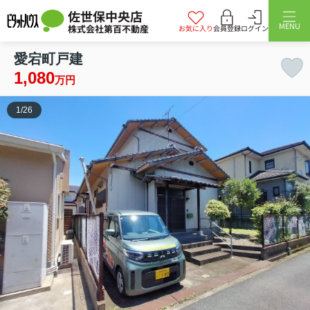
佐世保中央店
MENU
株式会社第百不動産
お気に入り
会員登録
ログイン
愛宕町戸建
1,080
万円
1
/
26