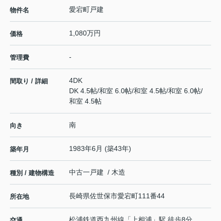
愛宕町戸建
物件名
1,080万円
価格
-
管理費
4DK
間取り / 詳細
DK 4.5帖
/
和室 6.0帖
/
和室 4.5帖
/
和室 6.0帖
/
和室 4.5帖
南
向き
1983年6月 (築43年)
築年月
中古一戸建 / 木造
種別 / 建物構造
長崎県
佐世保市
愛宕町
111番44
所在地
松浦鉄道西九州線
「
上相浦
」駅 徒歩8分
交通