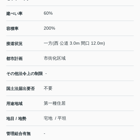
60%
建ぺい率
200%
容積率
一方(西 公道 3.0m 間口 12.0m)
接道状況
市街化区域
都市計画
-
その他法令上の制限
不要
国土法届出要否
第一種住居
用途地域
宅地 / 平坦
地目 / 地勢
-
管理組合有無