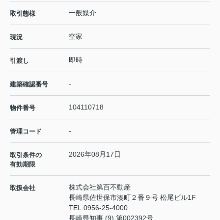
一般媒介
取引態様
空家
現況
即時
引渡し
-
建築確認番号
104110718
物件番号
-
管理コード
2026年08月17日
取引条件の
有効期限
株式会社第百不動産
取扱会社
長崎県佐世保市湊町２番９号 松尾ビル1F
TEL:
0956-25-4000
長崎県知事 (9) 第002392号