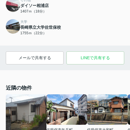
ダイソー相浦店
1407ｍ（18分）
大学
長崎県立大学佐世保校
1755ｍ（22分）
メールで共有する
LINEで共有する
近隣の物件
佐世保市矢岳町
佐世保市大和町