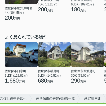
4DK (81.26㎡)
6LDK (109.01㎡)
4
200
180
佐世保市世知原町岩谷口
万円
万円
4K (104.58㎡)
200
万円
よく見られている物件
佐世保市日宇町
佐世保市横尾町
佐世保市鵜渡越町
5LDK (128.82㎡)
5LDK (140.52㎡)
3DK (78.00㎡)
6
1,680
680
290
万円
万円
万円
ス佐世保中央店へ
佐世保市の戸建(売買)一覧
愛宕町戸建