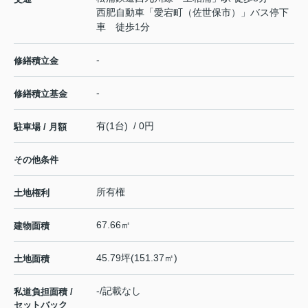
西肥自動車「愛宕町（佐世保市）」バス停下
車 徒歩1分
-
修繕積立金
-
修繕積立基金
有(1台) / 0円
駐車場 / 月額
その他条件
所有権
土地権利
67.66㎡
建物面積
45.79坪(151.37㎡)
土地面積
-/記載なし
私道負担面積 /
セットバック