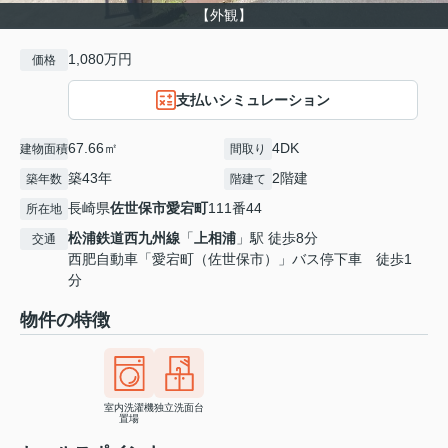
【外観】
1,080万円
価格
支払いシミュレーション
67.66㎡
4DK
建物面積
間取り
築43年
2階建
築年数
階建て
長崎県
佐世保市
愛宕町
111番44
所在地
松浦鉄道西九州線
「
上相浦
」駅 徒歩8分
交通
西肥自動車「愛宕町（佐世保市）」バス停下車 徒歩1
分
物件の特徴
室内洗濯機
独立洗面台
置場