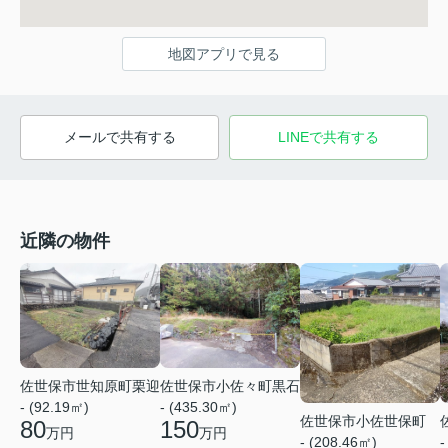
地図アプリで見る
メールで共有する
LINEで共有する
近隣の物件
佐世保市世知原町栗迎
佐世保市小佐々町黒石
- (92.19㎡)
- (435.30㎡)
佐世保市小佐世保町
80
150
万円
万円
- (208.46㎡)
-