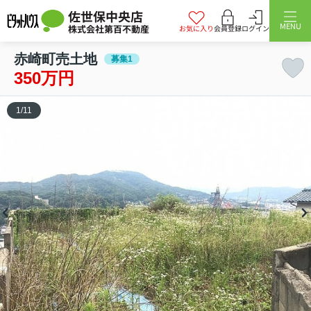
佐世保中央店
MENU
株式会社第百不動産
お気に入り
会員登録
ログイン
赤崎町売土地
募集1
350万円
1
/
11