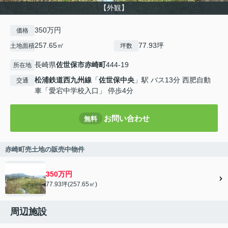
【外観】
350万円
価格
257.65㎡
77.93坪
土地面積
坪数
長崎県
佐世保市
赤崎町
444-19
所在地
松浦鉄道西九州線
「
佐世保中央
」駅 バス13分 西肥自動
交通
車「愛宕中学校入口」 停歩4分
お問い合わせ
無料
赤崎町売土地の販売中物件
350万円
77.93坪(257.65㎡)
周辺施設