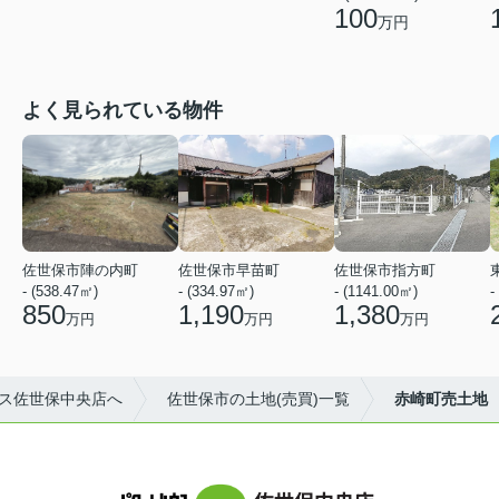
100
万円
よく見られている物件
佐世保市陣の内町
佐世保市早苗町
佐世保市指方町
- (538.47㎡)
- (334.97㎡)
- (1141.00㎡)
-
850
1,190
1,380
万円
万円
万円
ス佐世保中央店へ
佐世保市の土地(売買)一覧
赤崎町売土地