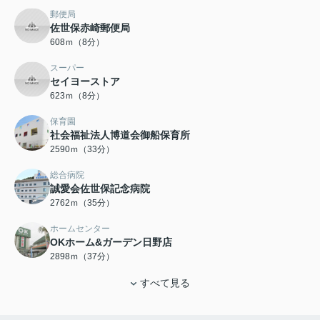
郵便局
佐世保赤崎郵便局
608ｍ（8分）
スーパー
セイヨーストア
623ｍ（8分）
保育園
社会福祉法人博道会御船保育所
2590ｍ（33分）
総合病院
誠愛会佐世保記念病院
2762ｍ（35分）
ホームセンター
OKホーム&ガーデン日野店
2898ｍ（37分）
すべて見る