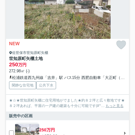
NEW
佐世保市世知原町矢櫃
世知原町矢櫃土地
250
万円
272.98㎡ (-)
松浦鉄道西九州線「吉井」駅 バス15分 西肥自動車「大正町（長崎県）」 停歩7分
閑静な住宅地
公共下水
★☆★世知原町矢櫃に住宅用地がでました★約８２坪と広々敷地です★
８２坪あれば、平屋の一戸建の建築も十分に可能です(#^....
もっと見る
販売中の区画
250万円