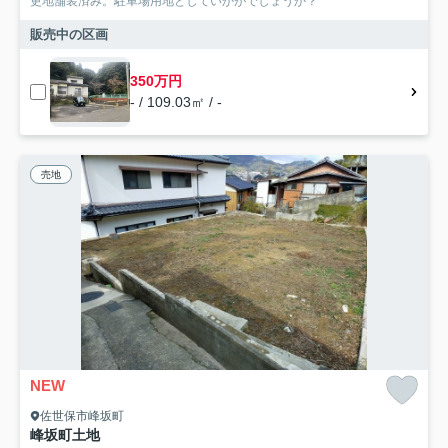
更地舗装済み。駐車場用地としていかがでしょうか？
販売中の区画
350万円
- / 109.03㎡ / -
売地
NEW
佐世保市峰坂町
峰坂町土地