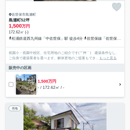
佐世保市島瀬町
島瀬町52坪
1,500
万円
172.62㎡ (-)
松浦鉄道西九州線「中佐世保」駅 徒歩4分
佐世保線「佐世保」駅 徒歩16分
祇園小・祇園中校区、住宅用地のご紹介です( *´艸｀) 建築条件なし、
ご自身で建築業者を選べます。解体更地のご提案もでき...
もっと見る
販売中の区画
1,500万円
- / 172.62㎡ / -
売地