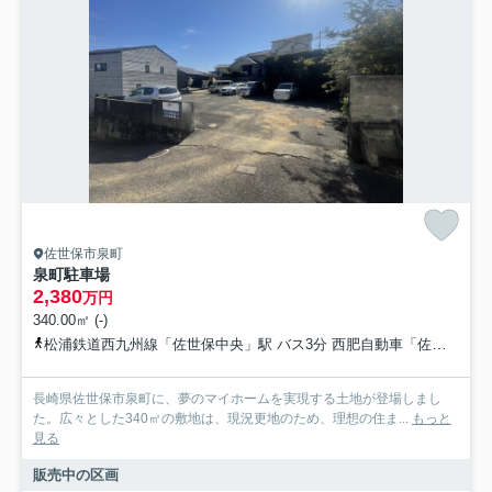
佐世保市泉町
泉町駐車場
2,380
万円
340.00㎡ (-)
松浦鉄道西九州線「佐世保中央」駅 バス3分 西肥自動車「佐世保市総合医療センター入口」 停歩5分
長崎県佐世保市泉町に、夢のマイホームを実現する土地が登場しまし
た。広々とした340㎡の敷地は、現況更地のため、理想の住ま...
もっと
見る
販売中の区画