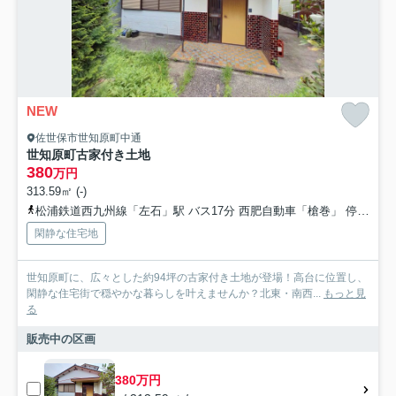
NEW
佐世保市世知原町中通
世知原町古家付き土地
380
万円
313.59㎡ (-)
松浦鉄道西九州線「左石」駅 バス17分 西肥自動車「槍巻」 停歩8分
閑静な住宅地
世知原町に、広々とした約94坪の古家付き土地が登場！高台に位置し、
閑静な住宅街で穏やかな暮らしを叶えませんか？北東・南西...
もっと見
る
販売中の区画
380万円