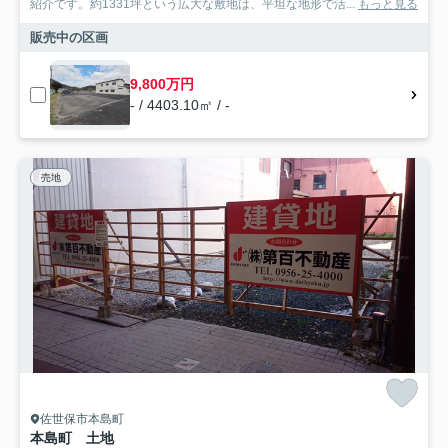
紹介です。約1331坪という広大な敷地は、平坦な地形で活...
もっと見る
販売中の区画
9,800万円
- / 4403.10㎡ / -
売地
佐世保市本島町
本島町 土地