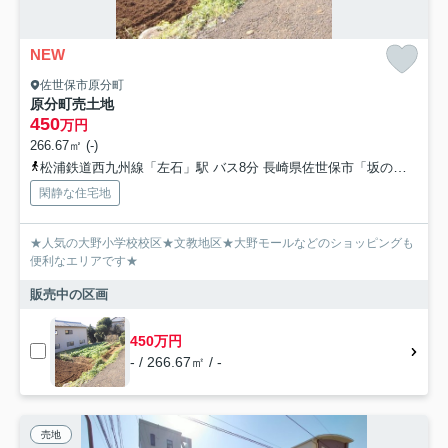
NEW
佐世保市原分町
原分町売土地
450
万円
266.67㎡ (-)
松浦鉄道西九州線「左石」駅 バス8分 長崎県佐世保市「坂の上中央区」 停歩4分
閑静な住宅地
★人気の大野小学校校区★文教地区★大野モールなどのショッピングも
便利なエリアです★
販売中の区画
450万円
- / 266.67㎡ / -
売地