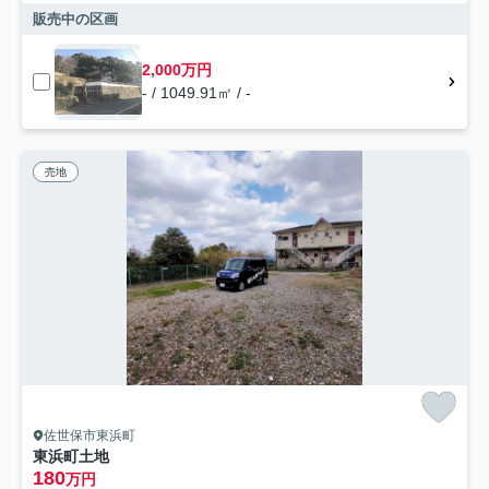
販売中の区画
2,000万円
- / 1049.91㎡ / -
売地
佐世保市東浜町
東浜町土地
180
万円