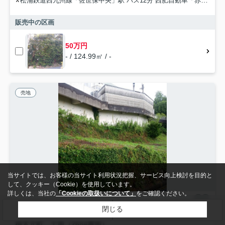
松浦鉄道西九州線「佐世保中央」駅 バス12分 西肥自動車「赤崎小学校下」 停歩4分
販売中の区画
50万円
- / 124.99㎡ / -
売地
当サイトでは、お客様の当サイト利用状況把握、サービス向上検討を目的と
して、クッキー（Cookie）を使用しています。
詳しくは、当社の
「Cookieの取扱いについて」
をご確認ください。
閉じる
検索条件を変更
まとめてお問い合わせ
佐世保市柚木元町
柚木元町 土地（2684番地）