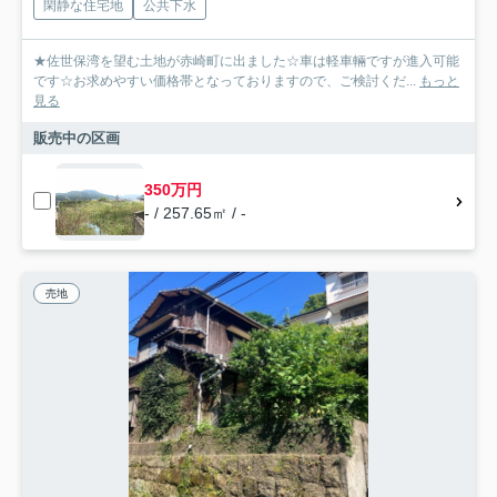
閑静な住宅地
公共下水
★佐世保湾を望む土地が赤崎町に出ました☆車は軽車輛ですが進入可能
です☆お求めやすい価格帯となっておりますので、ご検討くだ...
もっと
見る
販売中の区画
350万円
- / 257.65㎡ / -
売地