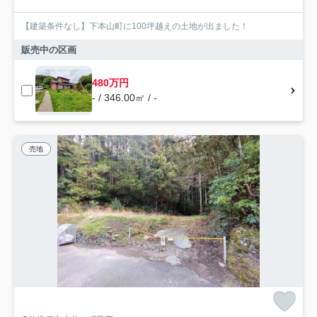
【建築条件なし】下本山町に100坪越えの土地が出ました！
販売中の区画
480万円
- / 346.00㎡ / -
売地