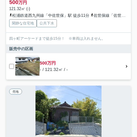
500
万円
121.32㎡ (-)
松浦鉄道西九州線「中佐世保」駅 徒歩11分
佐世保線「佐世保」駅 徒歩15分
閑静な住宅地
公共下水
四ヶ町アーケードまで徒歩15分！ ※車両は入れません。
販売中の区画
500万円
- / 121.32㎡ / -
売地