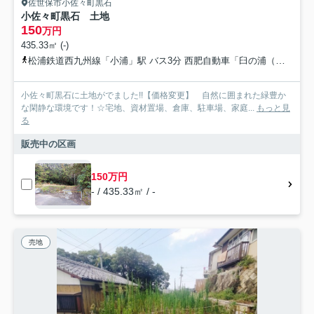
佐世保市小佐々町黒石
小佐々町黒石 土地
150
万円
435.33㎡ (-)
松浦鉄道西九州線「小浦」駅 バス3分 西肥自動車「臼の浦（佐世保市）」 停歩2分
小佐々町黒石に土地がでました!!【価格変更】 自然に囲まれた緑豊か
な閑静な環境です！☆宅地、資材置場、倉庫、駐車場、家庭...
もっと見
る
販売中の区画
150万円
- / 435.33㎡ / -
売地