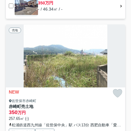
350万円
- / 46.34㎡ / -
売地
NEW
佐世保市赤崎町
赤崎町売土地
350
万円
257.65㎡ (-)
松浦鉄道西九州線「佐世保中央」駅 バス13分 西肥自動車「愛宕中学校入口」 停歩4分