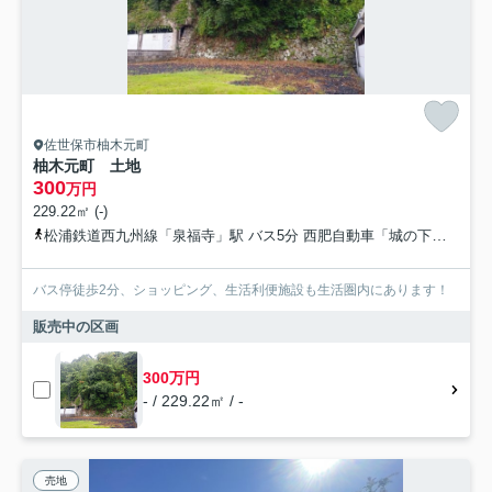
佐世保市柚木元町
柚木元町 土地
300
万円
229.22㎡ (-)
松浦鉄道西九州線「泉福寺」駅 バス5分 西肥自動車「城の下（佐世保市）」 停歩5分
バス停徒歩2分、ショッピング、生活利便施設も生活圏内にあります！
販売中の区画
300万円
- / 229.22㎡ / -
売地