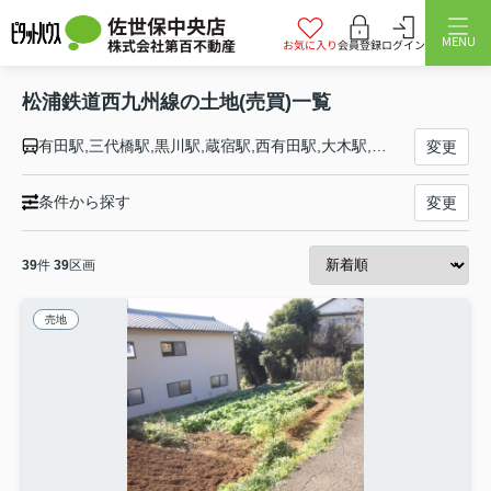
佐世保中央店
MENU
株式会社第百不動産
お気に入り
会員登録
ログイン
松浦鉄道西九州線の土地(売買)一覧
有田駅,三代橋駅,黒川駅,蔵宿駅,西有田駅,大木駅,山谷駅,夫婦石駅,金武駅,川東駅,伊万里駅,東山代駅,里駅,楠久駅,鳴石駅,久原駅,波瀬駅,浦ノ崎駅,福島口駅,今福駅,鷹島口駅,前浜駅,調川駅,松浦駅,松浦発電所前駅,御厨駅,西木場駅,東田平駅,中田平駅,たびら平戸口駅,西田平駅,すえたちばな駅,江迎鹿町駅,高岩駅,いのつき駅,潜竜ヶ滝駅,吉井駅,神田駅,清峰高校前駅,佐々駅,小浦駅,真申駅,棚方駅,相浦駅,大学駅,上相浦駅,本山駅,中里駅,皆瀬駅,野中駅,左石駅,泉福寺駅,山の田駅,北佐世保駅,中佐世保駅,佐世保中央駅,佐世保駅
変更
条件から探す
変更
39
件
39
区画
売地