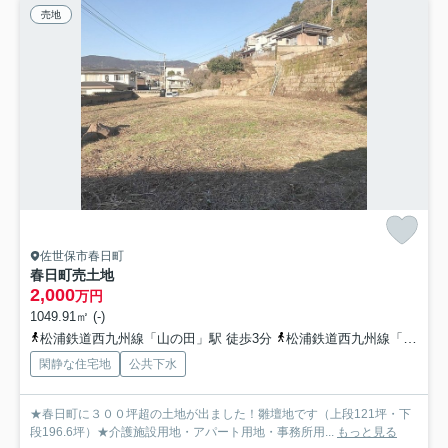
売地
佐世保市春日町
春日町売土地
2,000
万円
1049.91㎡ (-)
松浦鉄道西九州線「山の田」駅 徒歩3分
松浦鉄道西九州線「北佐世保」駅 バス5分 西肥自動車「山の田（長崎県）」 停歩4分
閑静な住宅地
公共下水
★春日町に３００坪超の土地が出ました！雛壇地です（上段121坪・下
段196.6坪）★介護施設用地・アパート用地・事務所用...
もっと見る