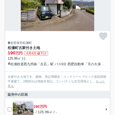
佐世保市松瀬町
松瀬町古家付き土地
190
万円
8月4日 値下げ
125.96㎡ (-)
松浦鉄道西九州線「左石」駅 バス6分 西肥自動車「天の久保」 停歩2分
古家付き土地です。建物 登記簿構造：コンクリートブロック造陸屋根
平屋建て。2階部分は増築未登記。コンパクトな住宅用地とし...
もっと
見る
販売中の区画
190万円
- / 125.96㎡ / -