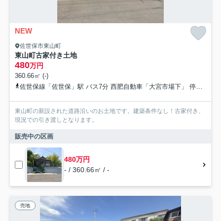
NEW
佐世保市東山町
東山町古家付き土地
480
万円
360.66㎡ (-)
佐世保線「佐世保」駅 バス7分 西肥自動車「大宮市場下」 停歩6分
東山町の新設された道路沿いのお土地です。建築条件なし！古家付き、
現況での引き渡しとなります。
販売中の区画
480万円
- / 360.66㎡ / -
売地