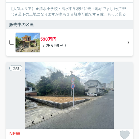
【人気エリア】★清水小学校・清水中学校区に売土地がでました( *´艸
｀)★道下の土地になりますが車も１台駐車可能です★佐...
もっと見る
販売中の区画
590万円
- / 255.99㎡ / -
売地
NEW