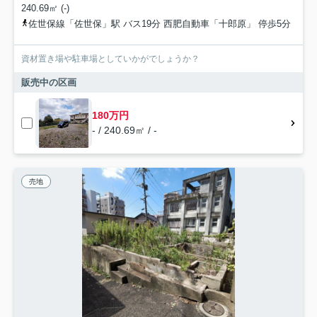
240.69㎡ (-)
佐世保線「佐世保」駅 バス19分 西肥自動車「十郎原」 停歩5分
資材置き場や駐車場としていかがでしょうか？
販売中の区画
180万円
- / 240.69㎡ / -
売地