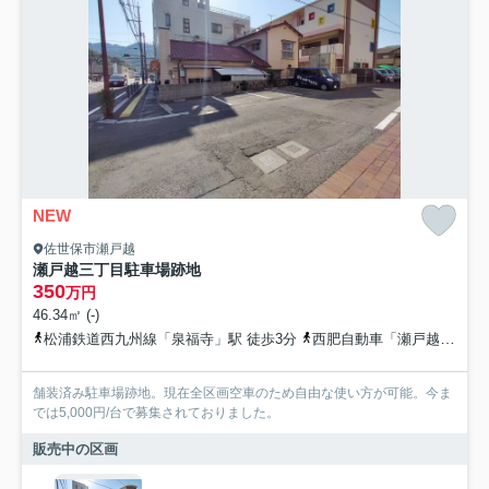
NEW
佐世保市瀬戸越
瀬戸越三丁目駐車場跡地
350
万円
46.34㎡ (-)
松浦鉄道西九州線「泉福寺」駅 徒歩3分
西肥自動車「瀬戸越」バス停下車 徒歩1分
舗装済み駐車場跡地。現在全区画空車のため自由な使い方が可能。今ま
では5,000円/台で募集されておりました。
販売中の区画