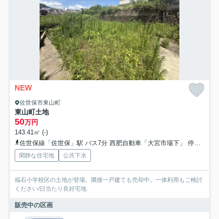
NEW
佐世保市東山町
東山町土地
50
万円
143.41㎡ (-)
佐世保線「佐世保」駅 バス7分 西肥自動車「大宮市場下」 停歩6分
閑静な住宅地
公共下水
福石小学校区の土地が登場。隣接一戸建ても売却中。一体利用もご検討
ください/日当たり良好宅地
販売中の区画