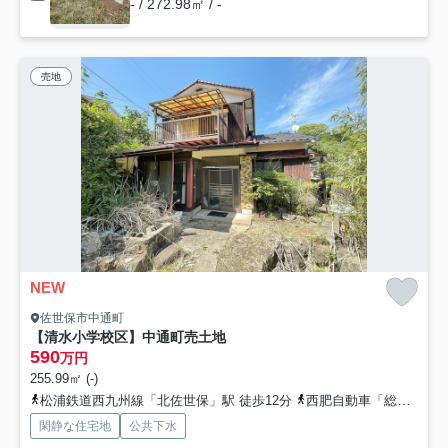
- / 272.98㎡ / -
売地
NEW
佐世保市中通町
【清水小学校区】中通町売土地
590
万円
255.99㎡ (-)
松浦鉄道西九州線「北佐世保」駅 徒歩12分
西肥自動車「総合教育センター前（長崎県）」バス停下車 徒歩3分
閑静な住宅地
公共下水