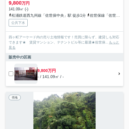
9,800
万円
141.09㎡ (-)
松浦鉄道西九州線「佐世保中央」駅 徒歩1分
佐世保線「佐世保」駅 バス4分 西肥自動車「島瀬町」 停歩4分
公共下水
四ヶ町アーケード内の売り土地情報です！売買に限らず、建貸しも対応
できます★ 賃貸マンション、テナントビル等に最適★佐世保...
もっと
見る
販売中の区画
9,800万円
- / 141.09㎡ / -
売地