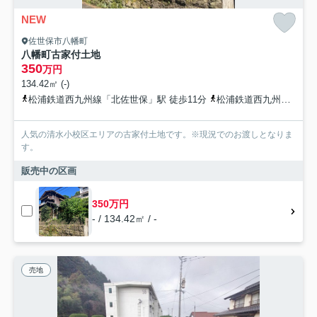
NEW
佐世保市八幡町
八幡町古家付土地
350
万円
134.42㎡ (-)
松浦鉄道西九州線「北佐世保」駅 徒歩11分
松浦鉄道西九州線「佐世保中央」駅 バス4分 西肥自動車「城山町（長崎県）」 停歩4分
人気の清水小校区エリアの古家付土地です。※現況でのお渡しとなりま
す。
販売中の区画
350万円
- / 134.42㎡ / -
売地