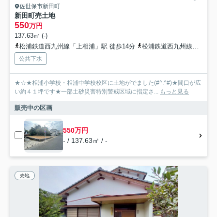
佐世保市新田町
新田町売土地
550
万円
137.63㎡ (-)
松浦鉄道西九州線「上相浦」駅 徒歩14分
松浦鉄道西九州線「大学」駅 徒歩15分
公共下水
★☆★相浦小学校・相浦中学校校区に土地がでました(#^.^#)★間口が広
い約４１坪です★一部土砂災害特別警戒区域に指定さ...
もっと見る
販売中の区画
550万円
- / 137.63㎡ / -
売地