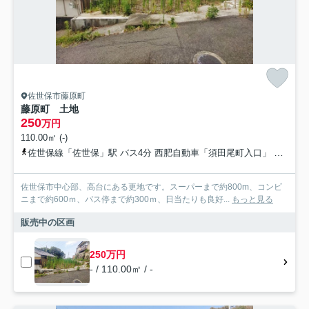
佐世保市藤原町
藤原町 土地
250
万円
110.00㎡ (-)
佐世保線「佐世保」駅 バス4分 西肥自動車「須田尾町入口」 停歩6分
佐世保市中心部、高台にある更地です。スーパーまで約800m、コンビ
ニまで約600ｍ、バス停まで約300ｍ、日当たりも良好...
もっと見る
販売中の区画
250万円
- / 110.00㎡ / -