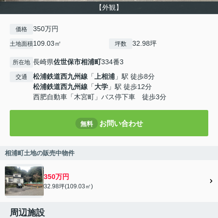
【外観】
350万円
価格
109.03㎡
32.98坪
土地面積
坪数
長崎県
佐世保市
相浦町
334番3
所在地
松浦鉄道西九州線
「
上相浦
」駅 徒歩8分
交通
松浦鉄道西九州線
「
大学
」駅 徒歩12分
西肥自動車「木宮町」バス停下車 徒歩3分
お問い合わせ
無料
相浦町土地の販売中物件
350万円
32.98坪(109.03㎡)
周辺施設