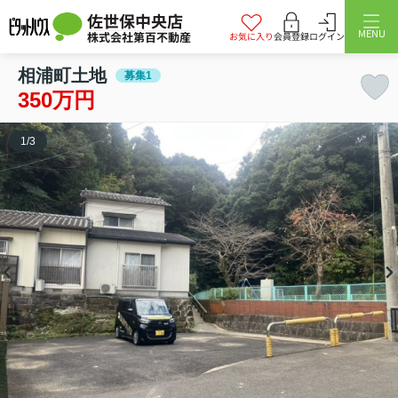
佐世保中央店
MENU
株式会社第百不動産
お気に入り
会員登録
ログイン
相浦町土地
募集1
350万円
1
/
3