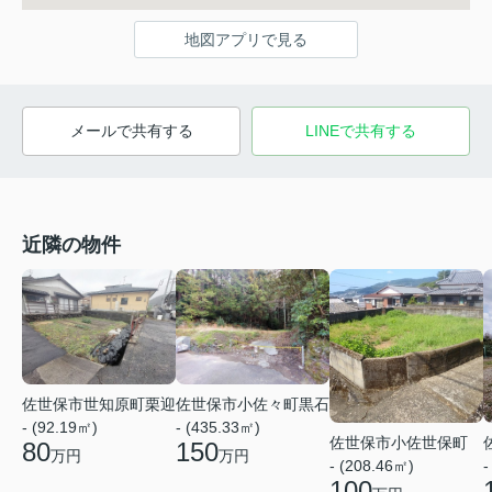
地図アプリで見る
メールで共有する
LINEで共有する
近隣の物件
佐世保市世知原町栗迎
佐世保市小佐々町黒石
- (92.19㎡)
- (435.33㎡)
佐世保市小佐世保町
80
150
万円
万円
- (208.46㎡)
-
100