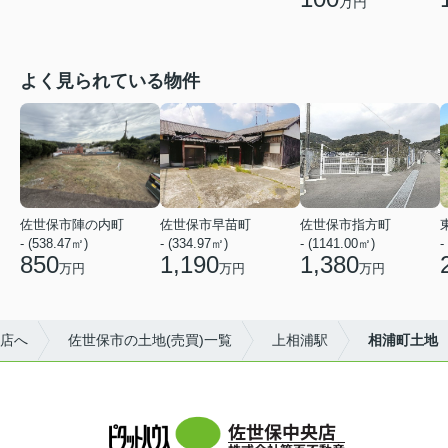
万円
よく見られている物件
佐世保市陣の内町
佐世保市早苗町
佐世保市指方町
- (538.47㎡)
- (334.97㎡)
- (1141.00㎡)
-
850
1,190
1,380
万円
万円
万円
店へ
佐世保市の土地(売買)一覧
上相浦駅
相浦町土地
佐世保中央店