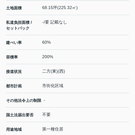
68.15坪(225.32㎡)
土地面積
-/要 記載なし
私道負担面積 /
セットバック
60%
建ぺい率
200%
容積率
二方(東)(西)
接道状況
市街化区域
都市計画
-
その他法令上の制限
不要
国土法届出要否
第一種住居
用途地域