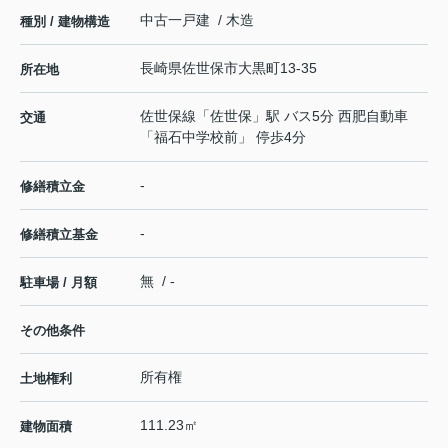
中古一戸建 / 木造
種別 / 建物構造
長崎県
佐世保市
大黒町
13-35
所在地
佐世保線
「
佐世保
」駅 バス5分 西肥自動車
交通
「福石中学校前」 停歩4分
-
修繕積立金
-
修繕積立基金
無 / -
駐車場 / 月額
その他条件
所有権
土地権利
111.23㎡
建物面積