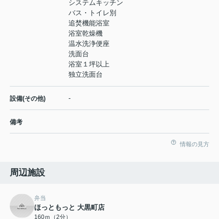
システムキッチン
バス・トイレ別
追焚機能浴室
浴室乾燥機
温水洗浄便座
洗面台
浴室１坪以上
独立洗面台
-
設備(その他)
備考
情報の見方
周辺施設
弁当
ほっともっと 大黒町店
160ｍ（2分）