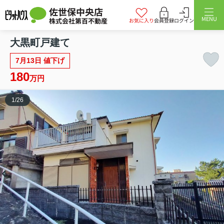
佐世保中央店
MENU
株式会社第百不動産
お気に入り
会員登録
ログイン
大黒町戸建て
7月13日 値下げ
180
万円
1
/
26