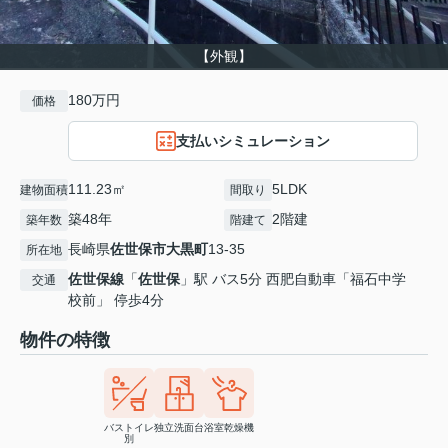
【外観】
180万円
価格
支払いシミュレーション
111.23㎡
5LDK
建物面積
間取り
築48年
2階建
築年数
階建て
長崎県
佐世保市
大黒町
13-35
所在地
佐世保線
「
佐世保
」駅 バス5分 西肥自動車「福石中学
交通
校前」 停歩4分
物件の特徴
バストイレ
独立洗面台
浴室乾燥機
別