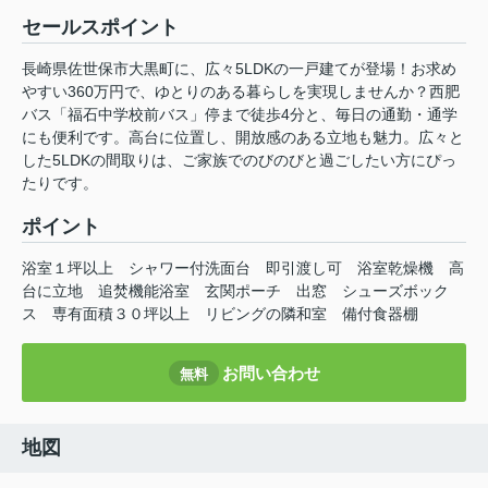
セールスポイント
長崎県佐世保市大黒町に、広々5LDKの一戸建てが登場！お求め
やすい360万円で、ゆとりのある暮らしを実現しませんか？西肥
バス「福石中学校前バス」停まで徒歩4分と、毎日の通勤・通学
にも便利です。高台に位置し、開放感のある立地も魅力。広々と
した5LDKの間取りは、ご家族でのびのびと過ごしたい方にぴっ
たりです。
ポイント
浴室１坪以上
シャワー付洗面台
即引渡し可
浴室乾燥機
高
台に立地
追焚機能浴室
玄関ポーチ
出窓
シューズボック
ス
専有面積３０坪以上
リビングの隣和室
備付食器棚
お問い合わせ
無料
地図