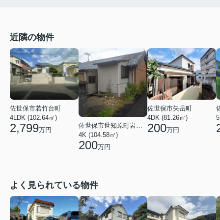
近隣の物件
佐世保市若竹台町
佐世保市矢岳町
4LDK (102.64㎡)
4DK (81.26㎡)
5
2,799
200
佐世保市世知原町岩谷口
万円
万円
4K (104.58㎡)
200
万円
よく見られている物件