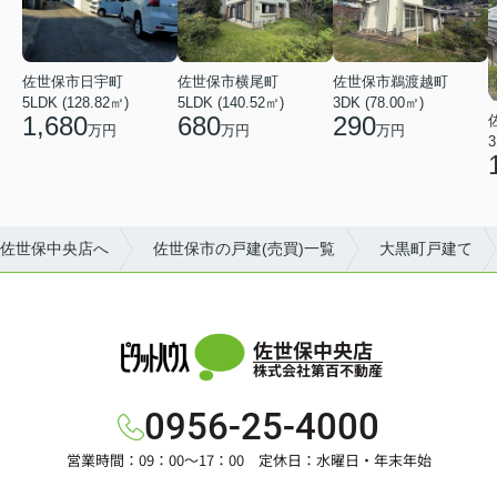
佐世保市日宇町
佐世保市横尾町
佐世保市鵜渡越町
5LDK (128.82㎡)
5LDK (140.52㎡)
3DK (78.00㎡)
1,680
680
290
万円
万円
万円
3
佐世保中央店へ
佐世保市の戸建(売買)一覧
大黒町戸建て
佐世保中央店
株式会社第百不動産
0956-25-4000
営業時間：09：00～17：00 定休日：水曜日・年末年始