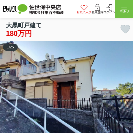
佐世保中央店
MENU
株式会社第百不動産
お気に入り
会員登録
ログイン
大黒町戸建て
180万円
1
/
25