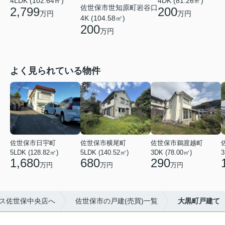
4LDK (102.64㎡)
4DK (81.26㎡)
佐世保市世知原町岩谷口
2,799
200
万円
万円
4K (104.58㎡)
200
万円
よく見られている物件
佐世保市日宇町
佐世保市横尾町
佐世保市鵜渡越町
5LDK (128.82㎡)
5LDK (140.52㎡)
3DK (78.00㎡)
3
1,680
680
290
万円
万円
万円
ス佐世保中央店へ
佐世保市の戸建(売買)一覧
大黒町戸建て