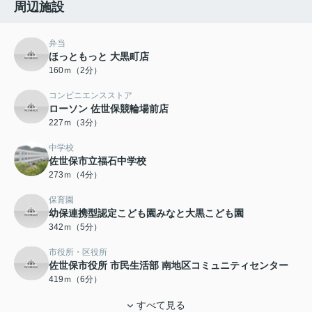
周辺施設
弁当
ほっともっと 大黒町店
160ｍ（2分）
コンビニエンスストア
ローソン 佐世保競輪場前店
227ｍ（3分）
中学校
佐世保市立福石中学校
273ｍ（4分）
保育園
幼保連携型認定こども園みなと大黒こども園
342ｍ（5分）
市役所・区役所
佐世保市役所 市民生活部 南地区コミュニティセンター
419ｍ（6分）
すべて見る