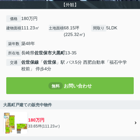
【外観】
180万円
価格
111.23㎡
68.15坪
5LDK
建物面積
土地面積
間取り
(225.32㎡)
築48年
築年数
長崎県
佐世保市
大黒町
13-35
所在地
佐世保線
「
佐世保
」駅 バス5分 西肥自動車「福石中学
交通
校前」 停歩4分
お問い合わせ
無料
大黒町戸建ての販売中物件
180万円
33.65坪(111.23㎡)