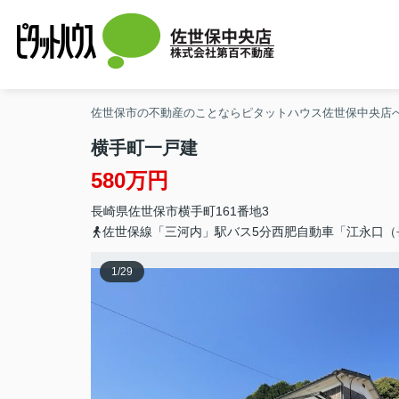
佐世保中央店
株式会社第百不動産
佐世保市の不動産のことならピタットハウス佐世保中央店
横手町一戸建
580万円
長崎県
佐世保市
横手町
161番地3
佐世保線「三河内」駅バス5分西肥自動車「江永口（
1
/
29