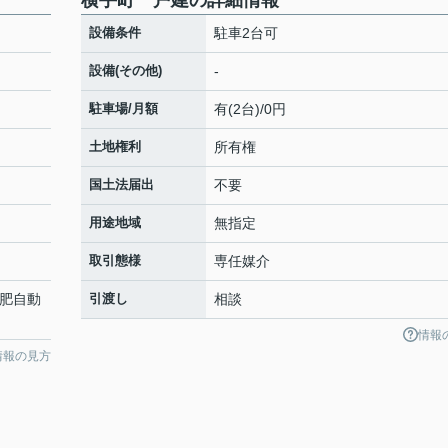
横手町一戸建の詳細情報
設備条件
駐車2台可
設備(その他)
-
駐車場/月額
有(2台)/0円
土地権利
所有権
国土法届出
不要
用途地域
無指定
取引態様
専任媒介
西肥自動
引渡し
相談
情報
情報の見方