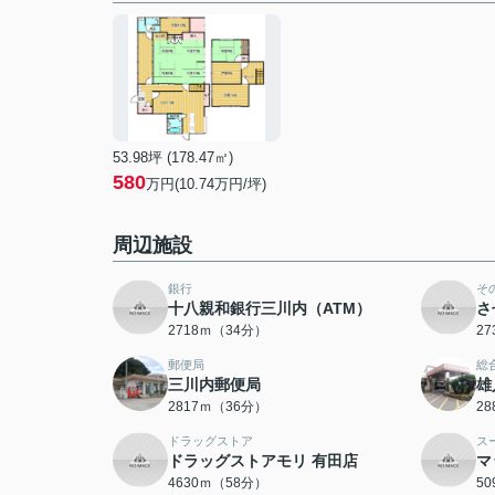
53.98坪 (178.47㎡)
580
万円(10.74万円/坪)
周辺施設
銀行
そ
十八親和銀行三川内（ATM）
さ
2718ｍ（34分）
2
郵便局
総
三川内郵便局
雄
2817ｍ（36分）
2
ドラッグストア
ス
ドラッグストアモリ 有田店
マ
4630ｍ（58分）
5