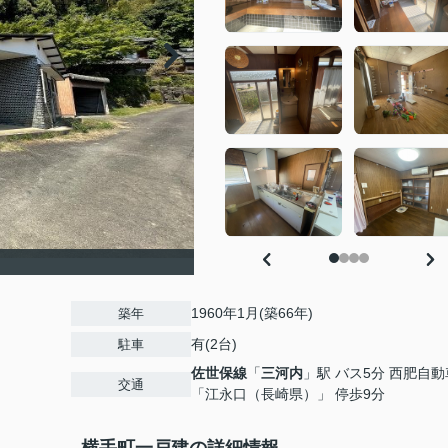
1960年1月(築66年)
築年
有(2台)
駐車
佐世保線
「
三河内
」駅 バス5分 西肥自動
交通
「江永口（長崎県）」 停歩9分