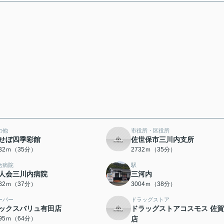
の他
市役所・区役所
せぼ四季彩館
佐世保市三川内支所
732ｍ（35分）
2732ｍ（35分）
合病院
駅
人会三川内病院
三河内
882ｍ（37分）
3004ｍ（38分）
ーパー
ドラッグストア
ックスバリュ有田店
ドラッグストアコスモス 佐
095ｍ（64分）
店