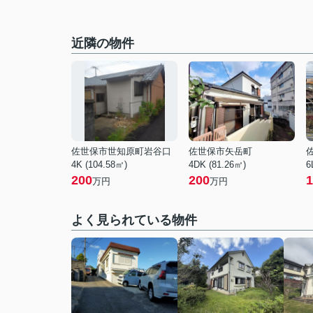
近隣の物件
佐世保市世知原町岩谷口
佐世保市矢岳町
4K (104.58㎡)
4DK (81.26㎡)
6
200
200
1
万円
万円
よく見られている物件