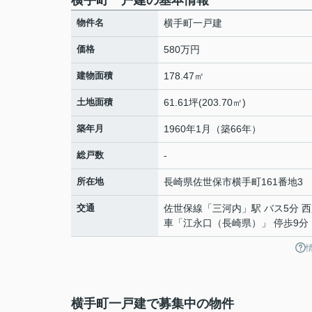
横手町一戸建の基本情報
物件名
横手町一戸建
価格
580万円
建物面積
178.47㎡
土地面積
61.61坪(203.70㎡)
築年月
1960年1月（築66年）
総戸数
-
所在地
長崎県
佐世保市
横手町
161番地3
交通
佐世保線
「
三河内
」駅 バス5分 
車「江永口（長崎県）」 停歩9分
横手町一戸建で募集中の物件