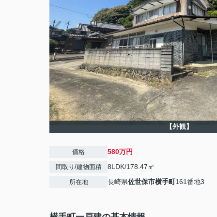
【外観】
580万円
価格
8LDK/178.47㎡
間取り/建物面積
長崎県
佐世保市
横手町
161番地3
所在地