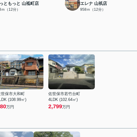
っともっと 山祗町店
エレナ 山祇店
58ｍ（12分）
958ｍ（12分）
佐世保市大和町
佐世保市若竹台町
LDK (108.99㎡)
4LDK (102.64㎡)
80
2,799
万円
万円