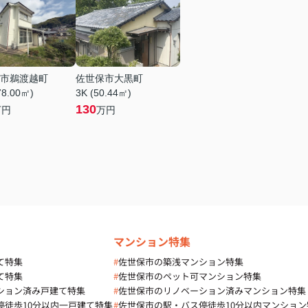
市鵜渡越町
佐世保市大黒町
78.00㎡)
3K (50.44㎡)
130
万円
万円
マンション特集
て特集
#
佐世保市の築浅マンション特集
て特集
#
佐世保市のペット可マンション特集
ション済み戸建て特集
#
佐世保市のリノベーション済みマンション特集
停徒歩10分以内一戸建て特集
#
佐世保市の駅・バス停徒歩10分以内マンション