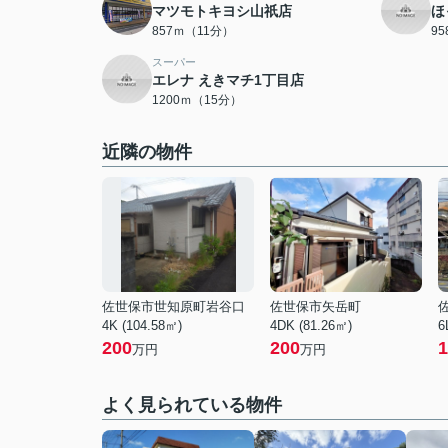
マツモトキヨシ山祇店
ほ
857ｍ（11分）
9
スーパー
エレナ えきマチ1丁目店
1200ｍ（15分）
近隣の物件
佐世保市世知原町岩谷口
佐世保市矢岳町
4K (104.58㎡)
4DK (81.26㎡)
6
200
200
1
万円
万円
よく見られている物件