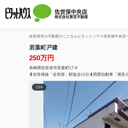
佐世保中央店
株式会社第百不動産
佐世保市の不動産のことならピタットハウス佐世保中央店
若葉町戸建
250万円
長崎県
佐世保市
若葉町
17-8
佐世保線「佐世保」駅徒歩12分
西肥自動車「潮見
1
/
24