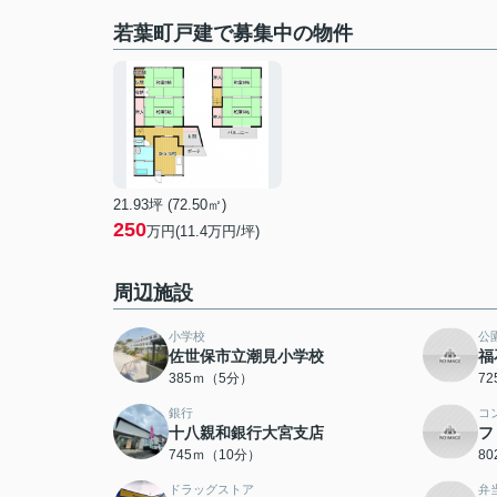
若葉町戸建で募集中の物件
21.93坪 (72.50㎡)
250
万円(11.4万円/坪)
周辺施設
小学校
公
佐世保市立潮見小学校
福
385ｍ（5分）
7
銀行
コ
十八親和銀行大宮支店
フ
745ｍ（10分）
8
ドラッグストア
弁