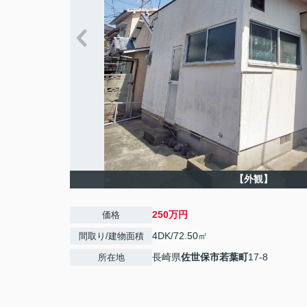
【外観】
250万円
価格
4DK/72.50㎡
間取り/建物面積
長崎県
佐世保市
若葉町
17-8
所在地