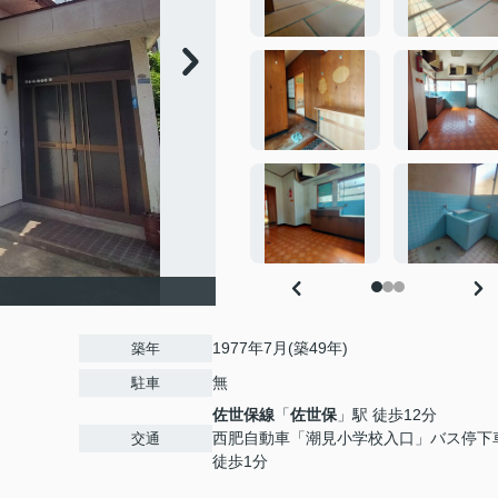
1977年7月(築49年)
築年
無
駐車
佐世保線
「
佐世保
」駅 徒歩12分
西肥自動車「潮見小学校入口」バス停
交通
徒歩1分