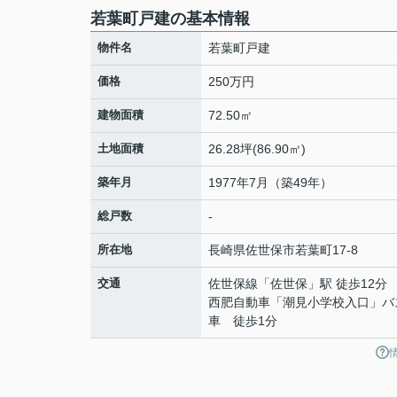
若葉町戸建の基本情報
物件名
若葉町戸建
価格
250万円
建物面積
72.50㎡
土地面積
26.28坪(86.90㎡)
築年月
1977年7月（築49年）
総戸数
-
所在地
長崎県
佐世保市
若葉町
17-8
交通
佐世保線
「
佐世保
」駅 徒歩12分
西肥自動車「潮見小学校入口」バ
車 徒歩1分