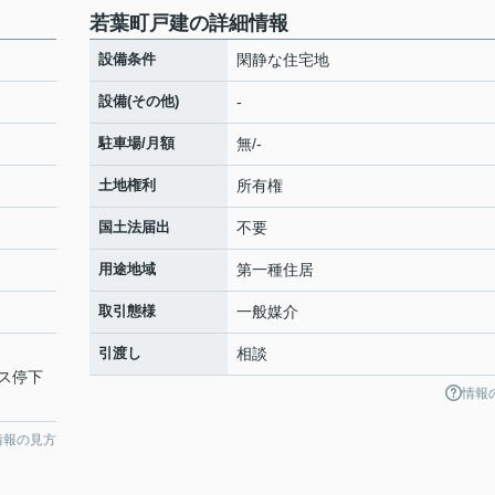
若葉町戸建の詳細情報
設備条件
閑静な住宅地
設備(その他)
-
駐車場/月額
無/-
土地権利
所有権
国土法届出
不要
用途地域
第一種住居
取引態様
一般媒介
引渡し
相談
ス停下
情報
情報の見方