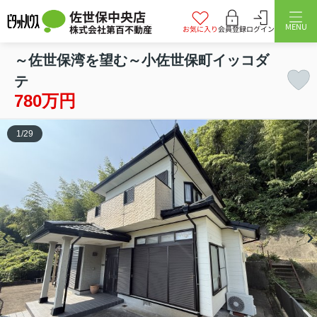
佐世保中央店
MENU
株式会社第百不動産
お気に入り
会員登録
ログイン
～佐世保湾を望む～小佐世保町イッコダ
テ
780万円
1
/
29