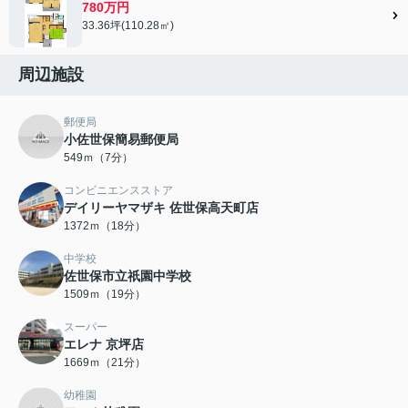
780万円
33.36坪(110.28㎡)
周辺施設
郵便局
小佐世保簡易郵便局
549ｍ（7分）
コンビニエンスストア
デイリーヤマザキ 佐世保高天町店
1372ｍ（18分）
中学校
佐世保市立祇園中学校
1509ｍ（19分）
スーパー
エレナ 京坪店
1669ｍ（21分）
幼稚園