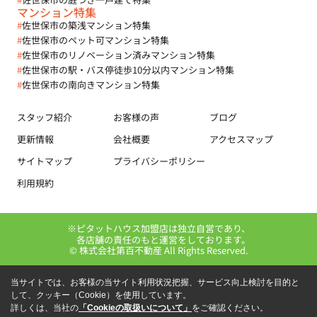
マンション特集
#
佐世保市の築浅マンション特集
#
佐世保市のペット可マンション特集
#
佐世保市のリノベーション済みマンション特集
#
佐世保市の駅・バス停徒歩10分以内マンション特集
#
佐世保市の南向きマンション特集
スタッフ紹介
お客様の声
ブログ
更新情報
会社概要
アクセスマップ
サイトマップ
プライバシーポリシー
利用規約
※ピタットハウス加盟店は独立自営であり、
各店舗の責任のもと運営をしております。
© 株式会社第百不動産 All Rights Reserved.
当サイトでは、お客様の当サイト利用状況把握、サービス向上検討を目的と
して、クッキー（Cookie）を使用しています。
詳しくは、当社の
「Cookieの取扱いについて」
をご確認ください。