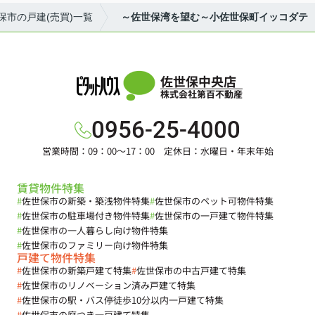
保市の戸建(売買)一覧
～佐世保湾を望む～小佐世保町イッコダテ
佐世保中央店
株式会社第百不動産
0956-25-4000
営業時間：09：00～17：00 定休日：水曜日・年末年始
賃貸物件特集
#
佐世保市の新築・築浅物件特集
#
佐世保市のペット可物件特集
#
佐世保市の駐車場付き物件特集
#
佐世保市の一戸建て物件特集
#
佐世保市の一人暮らし向け物件特集
#
佐世保市のファミリー向け物件特集
戸建て物件特集
#
佐世保市の新築戸建て特集
#
佐世保市の中古戸建て特集
#
佐世保市のリノベーション済み戸建て特集
#
佐世保市の駅・バス停徒歩10分以内一戸建て特集
#
佐世保市の庭つき一戸建て特集