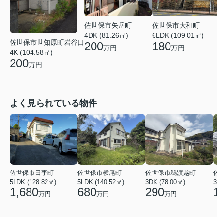
佐世保市矢岳町
佐世保市大和町
4DK (81.26㎡)
6LDK (109.01㎡)
佐世保市世知原町岩谷口
200
180
万円
万円
4K (104.58㎡)
200
万円
よく見られている物件
佐世保市日宇町
佐世保市横尾町
佐世保市鵜渡越町
5LDK (128.82㎡)
5LDK (140.52㎡)
3DK (78.00㎡)
3
1,680
680
290
万円
万円
万円