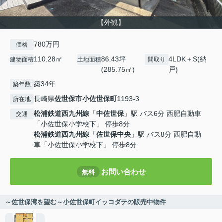
【外観】
780万円
価格
110.28㎡
86.43坪
4LDK＋S(納
建物面積
土地面積
間取り
(285.75㎡)
戸)
築34年
築年数
長崎県
佐世保市
小佐世保町
1193-3
所在地
松浦鉄道西九州線
「
中佐世保
」駅 バス6分 西肥自動車
交通
「小佐世保小学校下」 停歩8分
松浦鉄道西九州線
「
佐世保中央
」駅 バス8分 西肥自動
車「小佐世保小学校下」 停歩8分
お問い合わせ
無料
～佐世保湾を望む～小佐世保町イッコダテの販売中物件