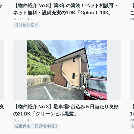
を
【物件紹介 No.8】築3年の築浅！ペット相談可・
ネット無料・設備充実の1DK「GplusⅠ 103」
2026.06.18
20
賃貸物件紹介
良
【物件紹介 No.3】駐車場2台込み＆日当たり良好
の2LDK「グリーンヒル黒髪」
2026.05.18
20
佐世保市 賃貸物件紹介