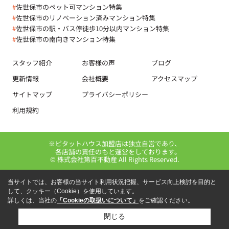
#
佐世保市のペット可マンション特集
#
佐世保市のリノベーション済みマンション特集
#
佐世保市の駅・バス停徒歩10分以内マンション特集
#
佐世保市の南向きマンション特集
スタッフ紹介
お客様の声
ブログ
更新情報
会社概要
アクセスマップ
サイトマップ
プライバシーポリシー
利用規約
※ピタットハウス加盟店は独立自営であり、
各店舗の責任のもと運営をしております。
© 株式会社第百不動産 All Rights Reserved.
当サイトでは、お客様の当サイト利用状況把握、サービス向上検討を目的と
して、クッキー（Cookie）を使用しています。
詳しくは、当社の
「Cookieの取扱いについて」
をご確認ください。
閉じる