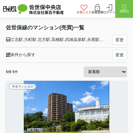
佐世保中央店
MENU
株式会社第百不動産
お気に入り
会員登録
ログイン
佐世保線のマンション(売買)一覧
江北駅,大町駅,北方駅,高橋駅,武雄温泉駅,永尾駅,三間坂駅,上有田駅,有田駅,三河内駅,早岐駅,大塔駅,日宇駅,佐世保駅
変更
条件から探す
変更
5
棟
5
件
中古マンション