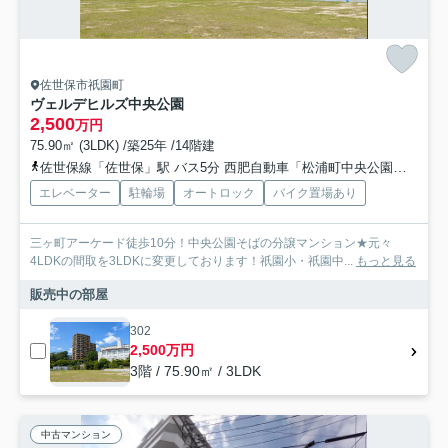
佐世保市祇園町
ヴェルデヒルズ中央公園
2,500
万円
75.90㎡ (3LDK) /築25年 /14階建
佐世保線「佐世保」駅 バス5分 西肥自動車「松浦町中央公園口」 停歩5分
エレベーター
駐輪場
オートロック
バイク置場あり
三ヶ町アーケード徒歩10分！中央公園そばの分譲マンション★元々
4LDKの間取を3LDKに変更しております！祇園小・祇園中...
もっと見る
販売中の部屋
302
2,500万円
3階 / 75.90㎡ / 3LDK
中古マンション