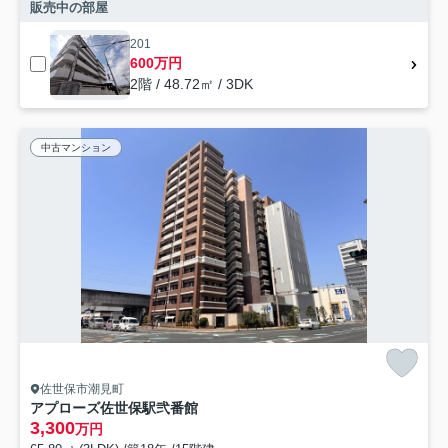
販売中の部屋
201
600万円
2階 / 48.72㎡ / 3DK
中古マンション
佐世保市潮見町
アプローズ佐世保駅弐番館
3,300
万円