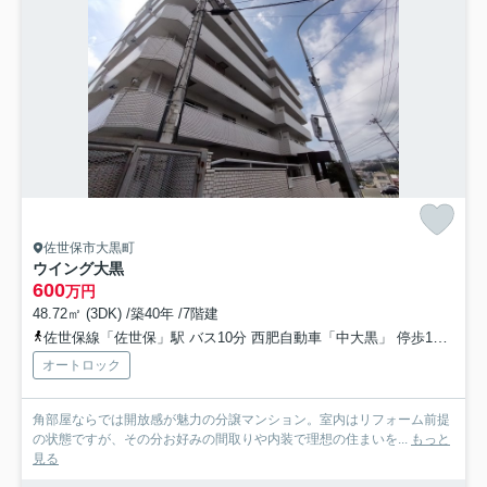
佐世保市大黒町
ウイング大黒
600
万円
48.72㎡ (3DK) /築40年 /7階建
佐世保線「佐世保」駅 バス10分 西肥自動車「中大黒」 停歩1分
佐
オートロック
角部屋ならでは開放感が魅力の分譲マンション。室内はリフォーム前提
の状態ですが、その分お好みの間取りや内装で理想の住まいを...
もっと
見る