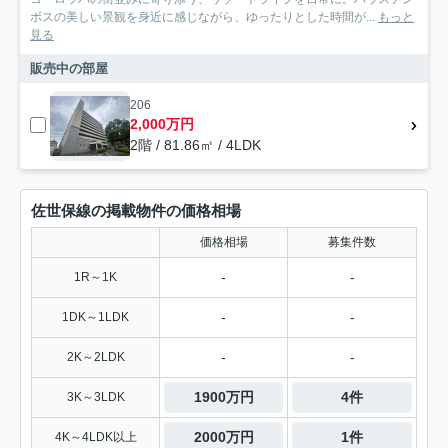
ボスの美しい景観を身近に感じながら、ゆったりとした時間が...
もっと
見る
販売中の部屋
206
2,000万円
2階 / 81.86㎡ / 4LDK
佐世保線の掲載物件の価格相場
価格相場
募集件数
-
-
1R～1K
-
-
1DK～1LDK
-
-
2K～2LDK
1900万円
4件
3K～3LDK
2000万円
1件
4K～4LDK以上