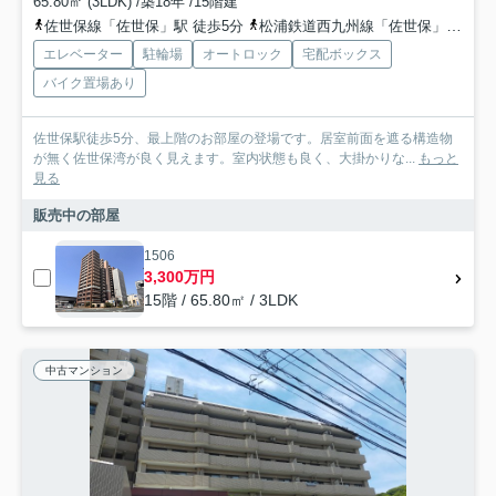
65.80㎡ (3LDK) /築18年 /15階建
佐世保線「佐世保」駅 徒歩5分
松浦鉄道西九州線「佐世保」駅 徒歩5分
エレベーター
駐輪場
オートロック
宅配ボックス
バイク置場あり
佐世保駅徒歩5分、最上階のお部屋の登場です。居室前面を遮る構造物
が無く佐世保湾が良く見えます。室内状態も良く、大掛かりな...
もっと
見る
販売中の部屋
1506
3,300万円
15階 / 65.80㎡ / 3LDK
中古マンション