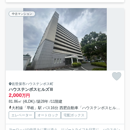
中古マンション
佐世保市ハウステンボス町
ハウステンボスヒルズⅢ
2,000
万円
81.86㎡ (4LDK) /築28年 /11階建
大村線「早岐」駅 バス16分 西肥自動車「ハウステンボスヒルズ前」 停歩7分
エレベーター
オートロック
宅配ボックス
ヨーロッパの街並みに寄り添う、リゾートライフを日常に。ハウステン