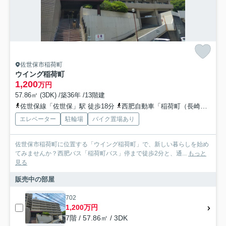
佐世保市稲荷町
ウイング稲荷町
1,200
万円
57.86㎡ (3DK) /築36年 /13階建
佐世保線「佐世保」駅 徒歩18分
西肥自動車「稲荷町（長崎県）」バス停下車 徒歩2分
エレベーター
駐輪場
バイク置場あり
佐世保市稲荷町に位置する「ウイング稲荷町」で、新しい暮らしを始め
てみませんか？西肥バス「稲荷町バス」停まで徒歩2分と、通...
もっと
見る
販売中の部屋
702
1,200万円
7階 / 57.86㎡ / 3DK