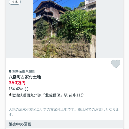
売地
佐世保市八幡町
八幡町古家付土地
350
万円
134.42㎡ (-)
松浦鉄道西九州線「北佐世保」駅 徒歩11分
人気の清水小校区エリアの古家付土地です。※現況でのお渡しとなりま
す。
販売中の区画