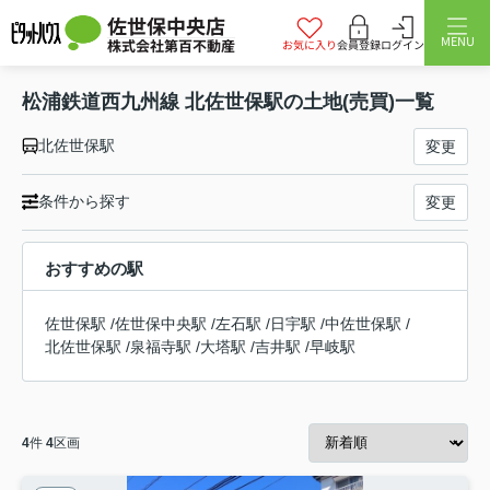
佐世保中央店
MENU
株式会社第百不動産
お気に入り
会員登録
ログイン
松浦鉄道西九州線 北佐世保駅の土地(売買)一覧
北佐世保駅
変更
条件から探す
変更
おすすめの駅
佐世保駅
/
佐世保中央駅
/
左石駅
/
日宇駅
/
中佐世保駅
/
北佐世保駅
/
泉福寺駅
/
大塔駅
/
吉井駅
/
早岐駅
4
件
4
区画