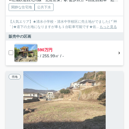
閑静な住宅地
公共下水
【人気エリア】★清水小学校・清水中学校区に売土地がでました( *´艸
｀)★道下の土地になりますが車も１台駐車可能です★佐...
もっと見る
販売中の区画
590万円
- / 255.99㎡ / -
売地