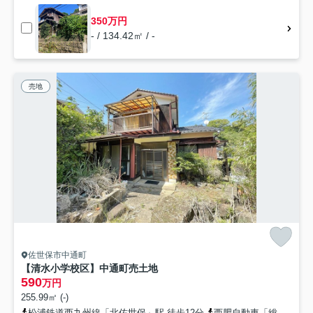
350万円
- / 134.42㎡ / -
売地
佐世保市中通町
【清水小学校区】中通町売土地
590
万円
255.99㎡ (-)
松浦鉄道西九州線「北佐世保」駅 徒歩12分
西肥自動車「総合教育センター前（長崎県）」バス停下車 徒歩3分