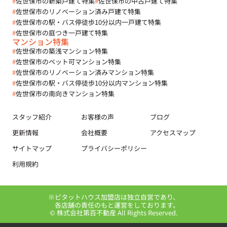
#
佐世保市の新築戸建て特集
#
佐世保市の中古戸建て特集
#
佐世保市のリノベーション済み戸建て特集
#
佐世保市の駅・バス停徒歩10分以内一戸建て特集
#
佐世保市の庭つき一戸建て特集
マンション特集
#
佐世保市の築浅マンション特集
#
佐世保市のペット可マンション特集
#
佐世保市のリノベーション済みマンション特集
#
佐世保市の駅・バス停徒歩10分以内マンション特集
#
佐世保市の南向きマンション特集
スタッフ紹介
お客様の声
ブログ
更新情報
会社概要
アクセスマップ
サイトマップ
プライバシーポリシー
利用規約
※ピタットハウス加盟店は独立自営であり、
各店舗の責任のもと運営をしております。
© 株式会社第百不動産 All Rights Reserved.