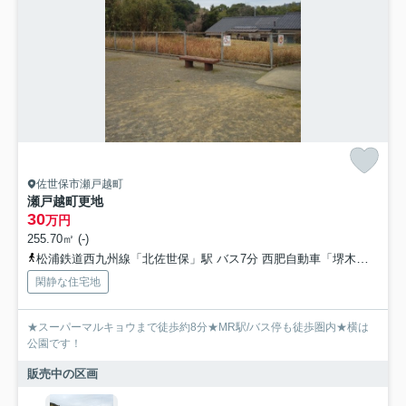
佐世保市瀬戸越町
瀬戸越町更地
30
万円
255.70㎡ (-)
松浦鉄道西九州線「北佐世保」駅 バス7分 西肥自動車「堺木」 停歩4分
閑静な住宅地
★スーパーマルキョウまで徒歩約8分★MR駅/バス停も徒歩圏内★横は
公園です！
販売中の区画