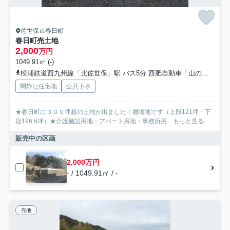
佐世保市春日町
春日町売土地
2,000
万円
1049.91㎡ (-)
松浦鉄道西九州線「北佐世保」駅 バス5分 西肥自動車「山の田（長崎県）」 停歩4分
閑静な住宅地
公共下水
★春日町に３００坪超の土地が出ました！雛壇地です（上段121坪・下
段196.6坪）★介護施設用地・アパート用地・事務所用...
もっと見る
販売中の区画
2,000万円
- / 1049.91㎡ / -
売地